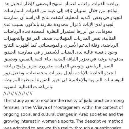
برياضة الفتيات. وقد تم اعتماد المنهج الوصفي كإطار لتحليل هذا
الواقع، من خلال استبيان وُجّه إلى عينة من الفتيات الممارسات
للجيدو في بعض الأندية المحلية. كشفت نتائج الدراسة أن ممارسة
الجيدو لدى الإناث لا تزال محدودة مقارنة بالذكور، بسبب عدة
معوقات، من أبرزها استمرار النظرة النمطية تجاه الرياضات
القتالية، نقص المدربات المؤهلات، ضعف المرافق والتجهيزات
الرياضية، وقلة الدعم الأسري والمؤسساتي. كما أظهرت النتائج
وجود دافعية عالية لدى الفتيات للاستمرار في ممارسة الجيدو،
مدفوعة برغبة في تعزيز اللياقة البدنية، بناء الثقة بالنفس، وتحقيق
التميز الرياضي. وتوصي الدراسة بضرورة تعزيز برامج رياضة
الجيدو الخاصة بالإناث، تأهيل مدربات متخصصات، وتفعيل دور
المؤسسات التربوية والإعلامية في تغيير الصورة النمطية المرتبطة
بالرياضات القتالية النسوية.
// // // // // // // //
This study aims to explore the reality of judo practice among
females in the Wilaya of Mostaganem, within the context of
ongoing social and cultural changes in Arab societies and the
growing interest in women’s sports. The descriptive method
was adopted to analyze this reality through a questionnaire