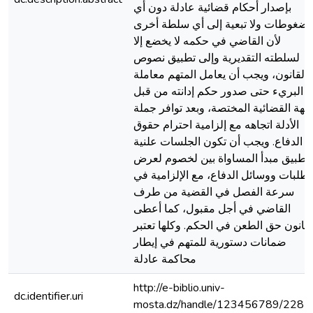
بإصدار أحكام قضائية عادلة دون أي
ضغوطات ولا تبعية إلى أي سلطة أخرى
لأن القاضي في حكمه لا يخضع إلا
لسلطته التقديرية وإلى تطبيق نصوص
القانون، ويجب أن يعامل المتهم معاملة
البريء حتى صدور حكم إدانته من قبل
جهة القضائية المختصة، وبعد توافر جملة
الأدلة اتجاهه مع إلزامية احترام حقوق
الدفاع. ويجب أن تكون الجلسات علنية
تطبيق مبدأ المساواة بين لخصوم لعرض
لطلبات ووسائل الدفاع، مع الإلزامية في
سرعة الفصل في القضية من طرف
القاضي في أجل مقبول، كما أعطى
لقانون حق الطعن في الحكم. وكلها تعتبر
ضمانات دستورية للمتهم في إيطار
محاكمة عادلة
http://e-biblio.univ-
dc.identifier.uri
mosta.dz/handle/123456789/2282