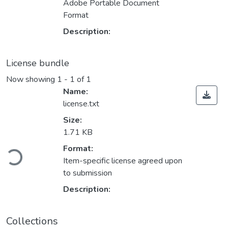
Adobe Portable Document
Format
Description:
License bundle
Now showing
1 - 1 of 1
Name:
license.txt
Size:
1.71 KB
oading...
Format:
Item-specific license agreed upon
to submission
Description:
Collections