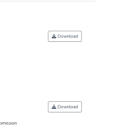
Download
Download
ubmission