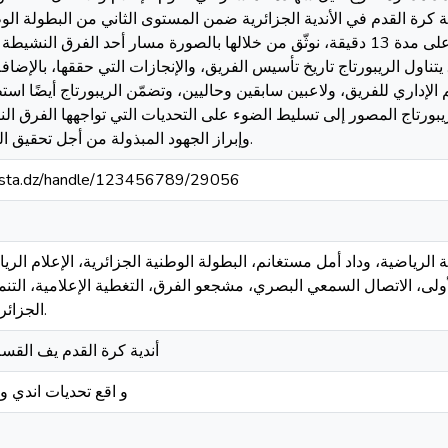
كرة القدم في الأندية الجزائرية ضمن المستوى الثاني من البطولة الوط
نادي وداد أمل مستغانم. يمتد الريبورتاج على مدة 13 دقيقة، نوثّق من خلالها بالصورة مسار أحد 
ناول الريبورتاج تاريخ تأسيس الفريق، والإنجازات التي حققها، بالإضاف
م الإداري للفريق، ولاعبين سابقين وحاليين، وتضمّن الريبورتاج أيضًا ا
ورتاج المصور إلى تسليط الضوء على التحديات التي تواجهها الفرق ال
وإبراز الجهود المبذولة من أجل تحقيق الصعود إلى الدرجة الأولى.
-mosta.dz/handle/123456789/29056
دية الرياضية، وداد أمل مستغانم، البطولة الوطنية الجزائرية، الإعلام الر
ولى، الاتصال السمعي البصري، مشجعو الفرق، التغطية الإعلامية، التنمية
الجزائرية، إدارة الأندية الرياضية.
أندية كرة القدم يف القسم
و اقع تحديات اندي و