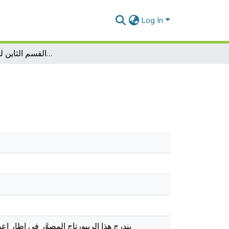
Log In
أندية كرة القدم يف القسم الثاين للبطولة الوطنية
يندرج هذا الريبورتاج المصوَّر في إطار 