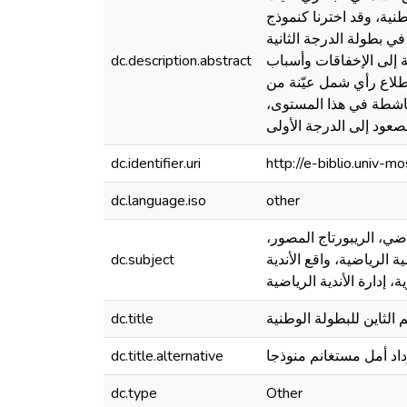
نية، وقد اخترنا كنموذج
الفرق النشيطة في بطولة الدرجة الثانية
ة إلى الإخفاقات وأسباب
dc.description.abstract
ستطلاع رأي شمل عيّنة من
ناشطة في هذا المستوى،
dc.identifier.uri
http://e-biblio.univ
dc.language.iso
other
ياضي، الريبورتاج المصور،
 الرياضية، واقع الأندية
dc.subject
 الثاين للبطولة الوطنية
dc.title
داد أمل مستغانم منوذجا
dc.title.alternative
dc.type
Other