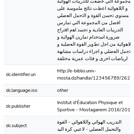
ﺍﻟﻣﺟﻣﻭﻋﺔ ﺍﻟﺗﻲ ﺧﺿﻌﺕ ﻟﻠﺗﺩﺭﻳﺑﺎﺕ ﺍﻟﻬﻭﺍﺋﻳﺔ
ﻭ ﺍﻟﻼﻫﻭﺍﺋﻳﺔ ﺍﻋﻁﺕ ﻧﺗﺎﺋﺞ ﻣﻠﻣﻭﺳﺔ ﻋﻠﻰ
ﻣﺳﺗﻭﻯ ﺗﺣﺳﻥ ﺍﻟﻘﻭﺓ ﻭ ﺍﻟﺗﺣﻣﻝ ﺍﻟﻌﺿﻠﻲ
ﺍﻓﺿﻝ ﻣﻥ ﺍﻟﻣﺟﻣﻭﻋﺔ ﺍﻟﺗﻲ ﺗﻣﺎﺭﺱ
ﺍﻟﺗﺩﺭﻳﺑﺎﺕ ﺍﻟﻌﺎﺩﻳﺔ ﻭ ﺗﺟﺳﺩ ﺍﻫﻡ ﺍﻗﺗﺭﺍﺡ
ﺿﺭﻭﺭﺓ ﺍﺳﺗﺧﺩﺍﻡ ﺗﻣﺎﺭﻳﻥ ﺍﻟﻬﻭﺍﺋﻳﺔ ﻭ
ﺍﻟﻼﻫﻭﺍﺋﻳﺔ ﻣﻥ ﺍﺟﻝ ﺗﻁﻭﻳﺭ ﺍﻟﻘﻭﺓ ﺍﻟﻌﺿﻠﻳﺔ ﻭ
ﺍﻟﺗﺣﻣﻝ ﺍﻟﻌﺿﻠﻲ ﻭ ﺍﺟﺭﺍء ﺩﺭﺍﺳﺎﺕ ﻣﺷﺎﺑﻬﺔ
ﻟﺭﻳﺎﺿﺎﺕ ﺍﺧﺭﻯ ﻭ ﻓﺋﺎﺕ ﻋﻣﺭﻳﺔ ﻣﺧﺗﻠﻔﺔ
http://e-biblio.univ-
dc.identifier.uri
mosta.dz/handle/123456789/2628
dc.language.iso
other
Institut d'Éducation Physique et
dc.publisher
Sportive - Mostaganem 2016/2017
التدريب الهوائي واللاهوائي - القوة
dc.subject
والتحمل العضلي - لاعبي كرة اليد