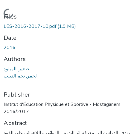
Loading...
Files
LES-2016-2017-10.pdf
(1.9 MB)
Date
2016
Authors
صغير, الميلود
لحمر, نجم الدينب
Publisher
Institut d'Éducation Physique et Sportive - Mostaganem
2016/2017
Abstract
ﺗﻬﺩﻑ ﺍﻟﺩﺭﺍﺳﺔ ﺍﻟﻰ ﻣﻌﺭﻓﺔ ﺍﺛﺭ ﺍﻟﺗﺩﺭﻳﺏ ﺍﻟﻬﻭﺍﺋﻲ ﻭ ﺍﻟﻼﻫﻭﺍﺋﻲ ﻋﻠﻰ ﺍﻟﻘﻭﺓ