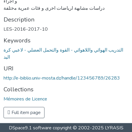
ﻭ ﺍﺟﺭﺍء
ﺩﺭﺍﺳﺎﺕ ﻣﺷﺎﺑﻬﺔ ﻟﺭﻳﺎﺿﺎﺕ ﺍﺧﺭﻯ ﻭ ﻓﺋﺎﺕ ﻋﻣﺭﻳﺔ ﻣﺧﺗﻠﻔﺔ
Description
LES-2016-2017-10
Keywords
التدريب الهوائي واللاهوائي - القوة والتحمل العضلي - لاعبي كرة
اليد
URI
http://e-biblio.univ-mosta.dz/handle/123456789/26283
Collections
Mémoires de Licence
Full item page
DSpace9.1 software copyright © 2002-2025 LYRASIS