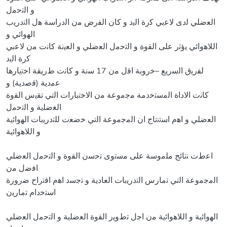
ﻭ ﺍﻟﺗﺣﻣﻝ
ﺍﻟﻌﺿﻠﻲ ﻟﺩﻯ ﻻﻋﺑﻲ ﻛﺭﺓ ﺍﻟﻳﺩ ﻭ ﻛﺎﻥ ﺍﻟﻔﺭﺽ ﻣﻥ ﺍﻟﺩﺭﺍﺳﺔ ﻫﻝ ﺍﻟﺗﺩﺭﻳﺏ
ﺍﻟﻬﻭﺍﺋﻲ ﻭ
ﺍﻟﻼﻫﻭﺍﺋﻲ ﻳﺅﺛﺭ ﻋﻠﻰ ﺍﻟﻘﻭﺓ ﻭ ﺍﻟﺗﺣﻣﻝ ﺍﻟﻌﺿﻠﻲ ﻭ ﺍﻟﻌﻳﻧﺔ ﻛﺎﻧﺕ ﻣﻥ ﻻﻋﺑﻲ
ﻛﺭﺓ ﺍﻟﻳﺩ
ﻟﻔﺭﻳﻕ ﺍﻟﺳﺭﻳﻊ –ﺧﺭﻭﺑﺔ­ ﺍﻗﻝ ﻣﻥ 17 ﺳﻧﺔ ﻭ ﻛﺎﻧﺕ ﻁﺭﻳﻘﺔ ﺍﺧﺗﻳﺎﺭﻫﺎ
ﻋﻣﺩﻳﺔ (ﻗﺻﺩﻳﺔ) ﻭ
ﻛﺎﻧﺕ ﺍﻻﺩﺍﺓ ﺍﻟﻣﺳﺗﺧﺩﻣﺔ ﻣﺟﻣﻭﻋﺔ ﻣﻥ ﺍﻻﺧﺗﺑﺎﺭﺍﺕ ﺍﻟﺗﻲ ﺗﻘﻳﺱ ﺍﻟﻘﻭﺓ
ﺍﻟﻐﺿﻠﻳﺔ ﻭ ﺍﻟﺗﺣﻣﻝ
ﺍﻟﻌﺿﻠﻲ ﻭ ﺍﻫﻡ ﺍﺳﺗﻧﺗﺎﺝ ﺍﻥ ﺍﻟﻣﺟﻣﻭﻋﺔ ﺍﻟﺗﻲ ﺧﺿﻌﺕ ﻟﻠﺗﺩﺭﻳﺑﺎﺕ ﺍﻟﻬﻭﺍﺋﻳﺔ
ﻭ ﺍﻟﻼﻫﻭﺍﺋﻳﺔ
ﺍﻋﻁﺕ ﻧﺗﺎﺋﺞ ﻣﻠﻣﻭﺳﺔ ﻋﻠﻰ ﻣﺳﺗﻭﻯ ﺗﺣﺳﻥ ﺍﻟﻘﻭﺓ ﻭ ﺍﻟﺗﺣﻣﻝ ﺍﻟﻌﺿﻠﻲ
ﺍﻓﺿﻝ ﻣﻥ
ﺍﻟﻣﺟﻣﻭﻋﺔ ﺍﻟﺗﻲ ﺗﻣﺎﺭﺱ ﺍﻟﺗﺩﺭﻳﺑﺎﺕ ﺍﻟﻌﺎﺩﻳﺔ ﻭ ﺗﺟﺳﺩ ﺍﻫﻡ ﺍﻗﺗﺭﺍﺡ ﺿﺭﻭﺭﺓ
ﺍﺳﺗﺧﺩﺍﻡ ﺗﻣﺎﺭﻳﻥ
ﺍﻟﻬﻭﺍﺋﻳﺔ ﻭ ﺍﻟﻼﻫﻭﺍﺋﻳﺔ ﻣﻥ ﺍﺟﻝ ﺗﻁﻭﻳﺭ ﺍﻟﻘﻭﺓ ﺍﻟﻌﺿﻠﻳﺔ ﻭ ﺍﻟﺗﺣﻣﻝ ﺍﻟﻌﺿﻠﻲ