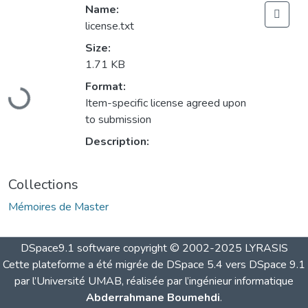
Name:
license.txt
Size:
1.71 KB
Loading...
Format:
Item-specific license agreed upon
to submission
Description:
Collections
Mémoires de Master
DSpace9.1 software copyright © 2002-2025 LYRASIS
Cette plateforme a été migrée de DSpace 5.4 vers DSpace 9.1
par l’Université UMAB, réalisée par l’ingénieur informatique
Abderrahmane Boumehdi
.