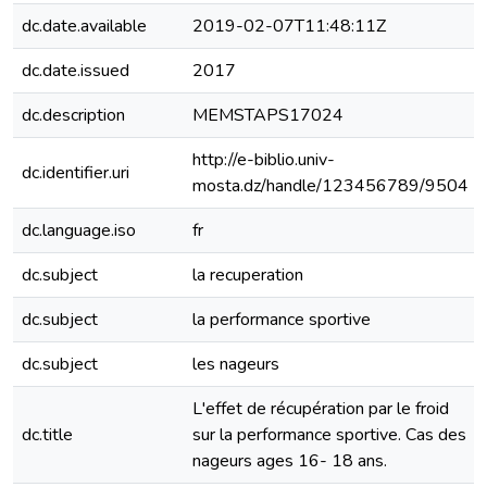
dc.date.available
2019-02-07T11:48:11Z
dc.date.issued
2017
dc.description
MEMSTAPS17024
http://e-biblio.univ-
dc.identifier.uri
mosta.dz/handle/123456789/9504
dc.language.iso
fr
dc.subject
la recuperation
dc.subject
la performance sportive
dc.subject
les nageurs
L'effet de récupération par le froid
dc.title
sur la performance sportive. Cas des
nageurs ages 16- 18 ans.