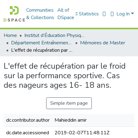
Communities
All of
Statistics
Log In
& Collections
DSpace
Home
Institut d’Éducation Physique et Sportive
Département Entraînement Sportif (ES)
Mémoires de Master
L'effet de récupération par le froid sur la performance sportive. Cas des nageurs ages 16- 18 ans.
L'effet de récupération par le froid
sur la performance sportive. Cas
des nageurs ages 16- 18 ans.
Simple item page
dc.contributor.author
Mahieddin amir
dc.date.accessioned
2019-02-07T11:48:11Z