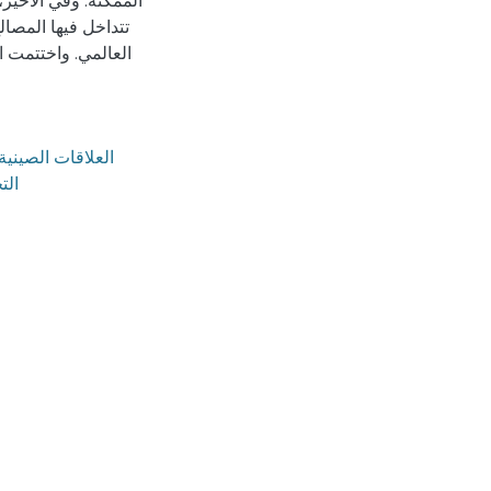
الممكنة. وفي الأخير،
تتداخل فيها المصال
العالمي. واختتمت ا
التجارية5/ التحول الى 