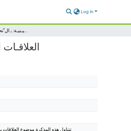
Log In
العلاقـات الدبــلوماسيـة الأمـريـكيـة الصيـنيـة: ـ ال ّتحديـات والفرص
العلاقـات ا
تتناول هذه المذكرة موضوع العلاقات بين 