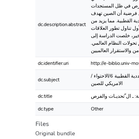
الفرص في ظل المستجدات
 من فرضية أن الصين تهدف
دية القطبية. مما يزيد من
dc.description.abstract
أول تناول تطور العلاقات
أخير، خلصت الدراسة إلى
 تحولات النظام العالمي.
من والاستقرار العالميين
dc.identifier.uri
http://e-biblio.univ
/ العلاقات الصينية الأمريكية 2/النظام الدولي 3/ التنافس الاستراتيجي 4/ الحرب التجارية5/ التحول الى التعددية القطبية 6/الاحتواء
dc.subject
الامريكي للصين
ـة: ـ ال ّتحديـات والفرص
dc.title
dc.type
Other
Files
Original bundle