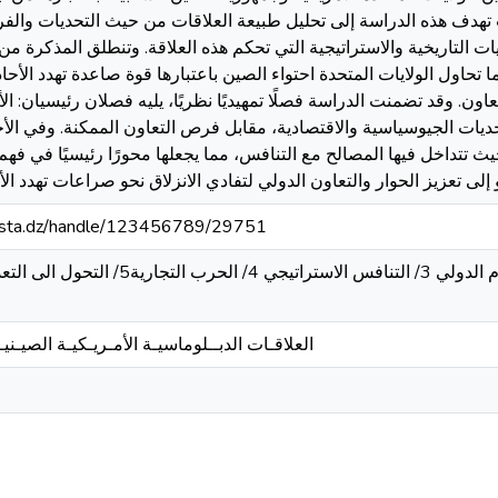
ث تهدف هذه الدراسة إلى تحليل طبيعة العلاقات من حيث التحديات و
فيات التاريخية والاستراتيجية التي تحكم هذه العلاقة. وتنطلق المذكرة
نما تحاول الولايات المتحدة احتواء الصين باعتبارها قوة صاعدة تهدد الأحا
ون. وقد تضمنت الدراسة فصلًا تمهيديًا نظريًا، يليه فصلان رئيسيان: ال
تحديات الجيوسياسية والاقتصادية، مقابل فرص التعاون الممكنة. وفي ال
حيث تتداخل فيها المصالح مع التنافس، مما يجعلها محورًا رئيسيًا في فهم
ى تعزيز الحوار والتعاون الدولي لتفادي الانزلاق نحو صراعات تهدد الأ
-mosta.dz/handle/123456789/29751
العلاقـات الدبــلوماسيـة الأمـريـكيـة الصيـني