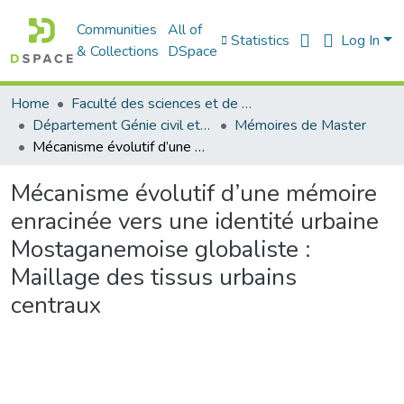
Communities
All of
Statistics
Log In
& Collections
DSpace
Home
Faculté des sciences et de la technologie
Département Génie civil et Architecture
Mémoires de Master
Mécanisme évolutif d’une mémoire enracinée vers une identité urbaine Mostaganemoise globaliste : Maillage des tissus urbains centraux
Mécanisme évolutif d’une mémoire
enracinée vers une identité urbaine
Mostaganemoise globaliste :
Maillage des tissus urbains
centraux