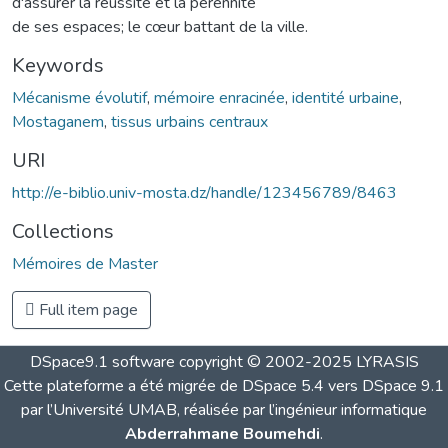
d'assurer la réussite et la pérennité
de ses espaces; le cœur battant de la ville.
Keywords
Mécanisme évolutif
,
mémoire enracinée
,
identité urbaine
,
Mostaganem
,
tissus urbains centraux
URI
http://e-biblio.univ-mosta.dz/handle/123456789/8463
Collections
Mémoires de Master
Full item page
DSpace9.1 software copyright © 2002-2025 LYRASIS
Cette plateforme a été migrée de DSpace 5.4 vers DSpace 9.1
par l’Université UMAB, réalisée par l’ingénieur informatique
Abderrahmane Boumehdi
.