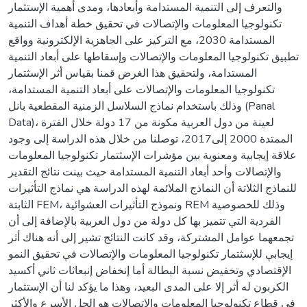
والتعرف إلى التنمية المستدامة وأبعادها، ومدى أهمية الإستثمار
تكنولوجيا المعلومات والإتصالات في تحقيق خطة أهداف التنمية
المستدامة 2030، مع التركيز على الجاهزية الإلكترونية وواقع
تطبيق تكنولوجيا المعلومات والإتصالات وإسقاطها على أبعاد التنمية
المستدامة، ولتحقيق هذا الغرض قمنا بقياس أثر الإسثتمار
تكنولوجيا المعلومات والإتصالات على أبعاد التنمية المستدامة،
وذلك باستخدام نماذج السلاسل الزمنية المقطعية بانل (Panal
Data)، لعينة من دول العربية مكونة من 17 دولة خلال الفترة
الممتدة 2000 إلى2017، توصلنا من خلال هذه الدراسة إلى وجود
علاقة إيجابية ومعنوية بين مؤشرات الإسثتمار تكنولوجيا المعلومات
والإتصالات وأحد أبعاد التنمية المستدامة حيث بينت نتائج التقدير
للنماذج الثلاتة أن النماذج الملائمة لهذه الدراسة هي نماذج التأثيرات
الثابتة FEM، ونموذج التأثيرات العشوائية REM وذلك للخصوصية
الفردية التي تتميز بها كل دولة من دول العربية بالإضافة إلى أن
تجمعهما عوامل المشتركة، وقد كانت النتائج تشير إلى أنه هناك أثر
إيجابي للإسثتمار تكنولوجيا المعلومات والإتصالات في تحقيق النمو
الإقتصادي وتخفيض نسبة البطالة أما إنخفاض إنبعاثات ثاني أكسيد
الكربون له أثر إلا على المدى البعيد، وهذا ما يؤكد لنا أن الإستثمار
في قطاع تكنولوجيا المعلومات والإتصالات هو الحل الأسرع والأكثر