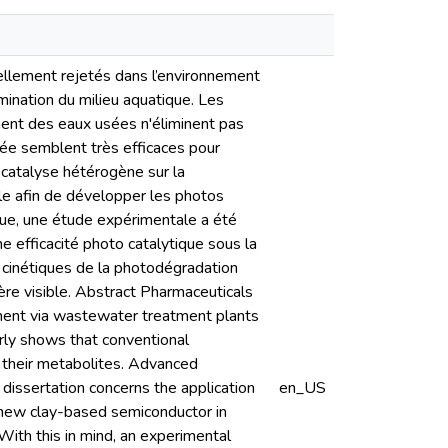
llement rejetés dans l’environnement
mination du milieu aquatique. Les
ment des eaux usées n'éliminent pas
ée semblent très efficaces pour
o catalyse hétérogène sur la
le afin de développer les photos
que, une étude expérimentale a été
e efficacité photo catalytique sous la
La cinétiques de la photodégradation
ère visible. Abstract Pharmaceuticals
nment via wastewater treatment plants
arly shows that conventional
their metabolites. Advanced
 dissertation concerns the application
en_US
 new clay-based semiconductor in
With this in mind, an experimental