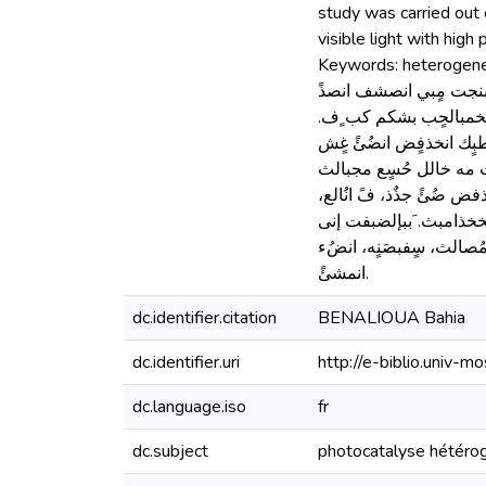
study was carried out 
visible light with high 
Keywords: heterogeneous photocata
 مذطبث معبنجت مٍبي انصشف انصذً
 مسخمبالحٍب بشكم كب ٍف
ٌَك انخذفٍض انضُئً غٍش
 مه خالل حُسٍع مجبالث
 ضُئً جذٌذ، فً انُالع
ذامبث. َببإلضبفت إنى
صالث، سٍفبصَنٍه، انضُء
انمشئً.
dc.identifier.citation
BENALIOUA Bahia
dc.identifier.uri
http://e-biblio.univ
dc.language.iso
fr
dc.subject
photocatalyse hétéro