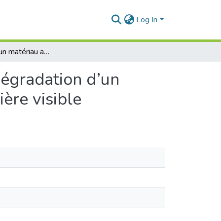
Log In
Application d’un matériau argileux dans la photo-dégradation d’un polluant pharmaceutique sous irradiation de la lumière visible
dégradation d’un
ère visible