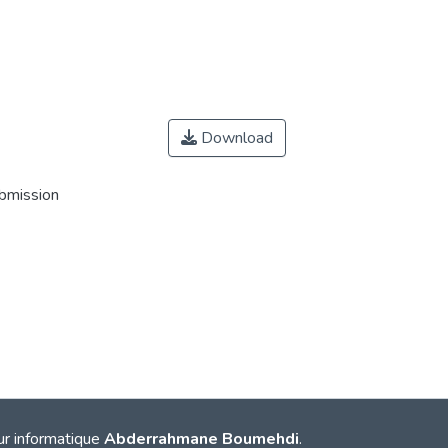
Download
ubmission
ur informatique
Abderrahmane Boumehdi
.