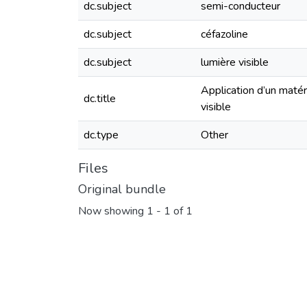
dc.subject
semi-conducteur
dc.subject
céfazoline
dc.subject
lumière visible
Application d’un matér
dc.title
visible
dc.type
Other
Files
Original bundle
Now showing
1 - 1 of 1