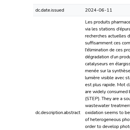
dc.date.issued
2024-06-11
Les produits pharmace
via les stations d’épu
recherches actuelles 
suffisamment ces comp
l'élimination de ces pr
dégradation d’un prod
catalyseurs en élargis
menée sur la synthèse 
lumière visible avec st
est plus rapide. Mot c
are widely consumed b
(STEP). They are a sou
wastewater treatment
dc.description.abstract
oxidation seems to be 
of heterogeneous phot
order to develop photo