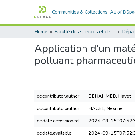
Communities & Collections
All of DSpa
Home
Faculté des sciences et de la technologie
Application d’un maté
polluant pharmaceutiq
dc.contributor.author
BENAHMED, Hayet
dc.contributor.author
HACEL, Nesrine
dc.date.accessioned
2024-09-15T07:52:
dc.date.available
2024-09-15T07:52: