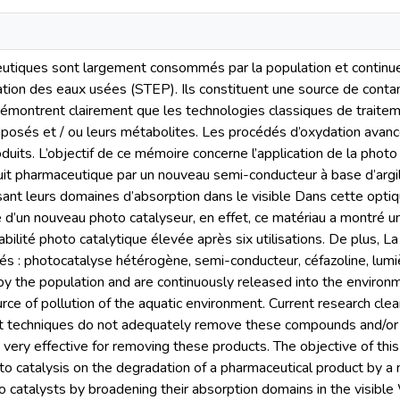
utiques sont largement consommés par la population et continue
ration des eaux usées (STEP). Ils constituent une source de conta
démontrent clairement que les technologies classiques de traite
osés et / ou leurs métabolites. Les procédés d’oxydation avanc
oduits. L’objectif de ce mémoire concerne l’application de la phot
uit pharmaceutique par un nouveau semi-conducteur à base d’argi
sant leurs domaines d’absorption dans le visible Dans cette opti
d’un nouveau photo catalyseur, en effet, ce matériau a montré un
abilité photo catalytique élevée après six utilisations. De plus, 
lés : photocatalyse hétérogène, semi-conducteur, céfazoline, lumi
y the population and are continuously released into the enviro
rce of pollution of the aquatic environment. Current research cle
 techniques do not adequately remove these compounds and/or 
very effective for removing these products. The objective of this
o catalysis on the degradation of a pharmaceutical product by a
 catalysts by broadening their absorption domains in the visible 