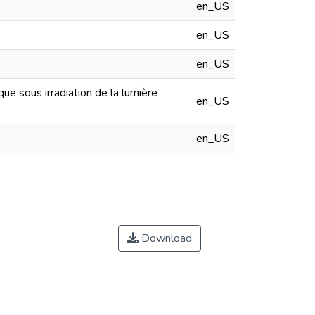
en_US
en_US
en_US
ue sous irradiation de la lumière
en_US
en_US
Download