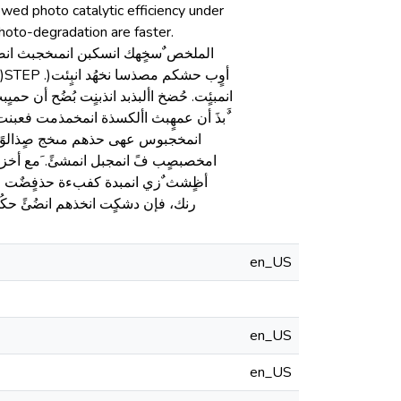
owed photo catalytic efficiency under
f photo-degradation are faster.
انمبئٍت. حُضخ األبذبد انذبنٍت بُضُح أن.
بذَ أن عمهٍبث األكسذة انمخمذمت فعبنت 
انمخجبوس عهى حذهم مىخج صٍذالوً 
امخصبصٍب فً انمجبل انمشئً. َمع أخز،
أظٍشث ٌزي انمبدة كفبءة حذفٍضٌت ض
رنك، فإن دشكٍت انخذهم انضُئً حكُ
en_US
en_US
en_US