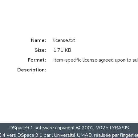
Name:
license.txt
Size:
1.71 KB
Format:
Item-specific license agreed upon to s
Description:
DSpace9.1 software copyright © 2002-2025 LYRASIS
4 vers DSpace 9.1 par l’Université UMAB, réalisée par l’ingénie