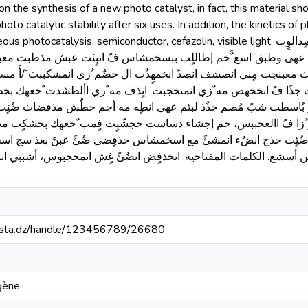
on the synthesis of a new photo catalyst, in fact, this material sh
photo catalytic stability after six uses. In addition, the kinetics o
lysis, semiconductor, cefazolin, visible light. الملخص ٌسخٍهك انسكبن انمىخجبث انصٍذالوٍت
عهى وطبق َاسع ٌَخم إطاللٍب ببسخمشاس فً انبٍئت عبش )STEP .)أوٍب حشكم مصذسا نخهُد انبٍئت
 حمىٍبث معبنجت مٍبي انصشف انصذً انخمهٍذٌت ال حضٌم ٌزي انمشكببث َ/أَ
جذًا فً انخخهص مه ٌزي انمىخجبث. انٍذف مه ٌزي األطشَدت ٌخعهك بخطبٍ
بُاسطت شبً مُصم جذٌذ لبئم عهى انطٍه مه أجم حطٌُش مذفضاث ضُئٍت
 ٌزا فً االعخببس، حم إجشاء دساست حجشٌبٍت فٍمب ٌخعهك بخشكٍب مذفض
ُئٍت حذج انضُء انمشئً مع اسخمشاس حذفٍضي ضُئً عبنً بعذ سج اسخخ
ن أسشع. الكلمات المفتاحية: انخذفٍض انضُئً غٍش انمخجبوس، أشببي انمُ
-mosta.dz/handle/123456789/26680
gène