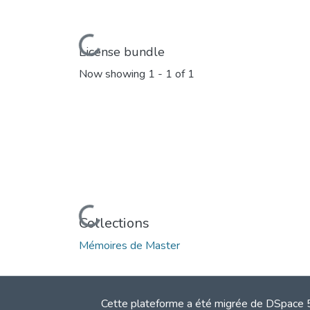
Loading...
License bundle
Now showing
1 - 1 of 1
Loading...
Collections
Mémoires de Master
Cette plateforme a été migrée de DSpace 5.