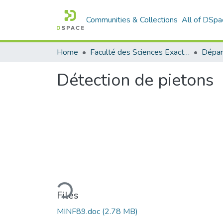
Communities & Collections
All of DSpa
Home
Faculté des Sciences Exactes et de l'Informatique
Détection de pietons
Loading...
Files
MINF89.doc
(2.78 MB)