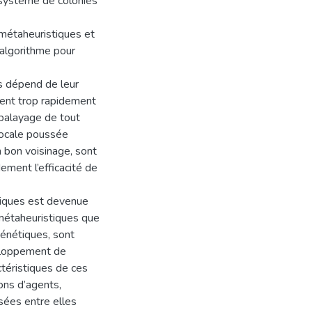
 système de colonies
métaheuristiques et
 algorithme pour
es dépend de leur
gent trop rapidement
n balayage de tout
 locale poussée
un bon voisinage, sont
ement l’efficacité de
stiques est devenue
 métaheuristiques que
génétiques, sont
eloppement de
ctéristiques de ces
ons d’agents,
osées entre elles