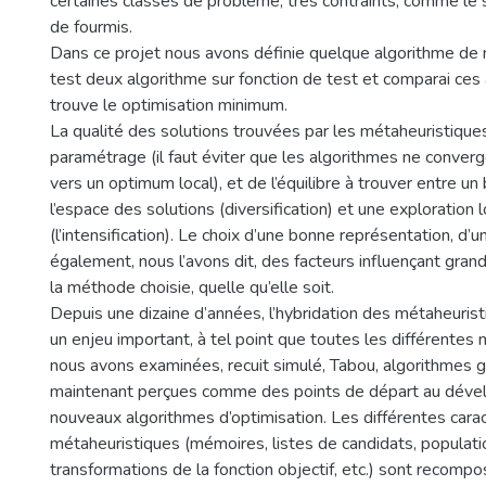
certaines classes de problème, très contraints, comme le
de fourmis.
Dans ce projet nous avons définie quelque algorithme de 
test deux algorithme sur fonction de test et comparai ces
trouve le optimisation minimum.
La qualité des solutions trouvées par les métaheuristiqu
paramétrage (il faut éviter que les algorithmes ne conver
vers un optimum local), et de l’équilibre à trouver entre u
l’espace des solutions (diversification) et une exploration
(l’intensification). Le choix d’une bonne représentation, d’
également, nous l’avons dit, des facteurs influençant grand
la méthode choisie, quelle qu’elle soit.
Depuis une dizaine d’années, l’hybridation des métaheuri
un enjeu important, à tel point que toutes les différentes
nous avons examinées, recuit simulé, Tabou, algorithmes 
maintenant perçues comme des points de départ au dév
nouveaux algorithmes d’optimisation. Les différentes cara
métaheuristiques (mémoires, listes de candidats, populati
transformations de la fonction objectif, etc.) sont recomp