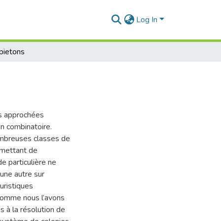
Log In
pietons
s approchées
n combinatoire.
nombreuses classes de
rmettant de
e particulière ne
’une autre sur
uristiques
 comme nous l’avons
s à la résolution de