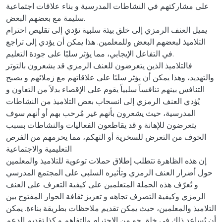
على مشاركتهم في النشاطات المدرسية و بناء علاقات اجتماعية
سليمة مع بعضهم البعض.
يميل العنف الرمزي إلى خلق بيئة سلبية تؤدي إلى تقليص احترام
التلاميذ لبعضهم البعض وللمعلمين. هذا يمكن أن يؤدي إلى تراجع
في التفاعل الإيجابي، مما يؤثر سلبًا على جودة التعليم.
فالتلاميذ الذين يتعرضون للعنف الرمزي قد يشعرون بالتوتر
والتهديد، وهذا يمكن أن يؤثر سلبًا على علاقاتهم مع زملائهم و يصبح
التنافس بينهم تنافساً سلبياً يقوم على الإقصاء بدلاً من التعاون و
يُؤدي العنف الرمزي إلى انسحاب بعض التلاميذ من النشاطات
المدرسية، حيث يشعرون بأنهم غير مُرحب بهم أو أنهم سوف
يتعرضون للإهانة و قد يقاطعون الفعاليات والنشاطات بسبب
الخوف من التعرض للسخرية أو التهكم، مما يحرمهم من الفرص
التعليمية والاجتماعية
إن هذه الظاهرة تتطلب إطلاق حملات توعوية للتلاميذ والمعلمين
حول أضرار العنف الرمزي وتأثيره السلبي على المجتمع المدرسي
و تُعرّف هذه الحملة المتعلمين على كيفية التعرف على العنف
الرمزي وكيفية التصرف تجاهه و تعزيز ثقافة الحوار المفتوح بين
التلاميذ والمعلمين، حيث يمكن تقديم ملاحظات بطريقة بناءة. يمكن
أن يُساعد ذلك في خلق جو من الاحترام والتفاهم و كذا تقديم الدعم