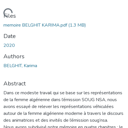
Loading...
Files
memoire BELGHIT KARIMA.pdf
(1.3 MB)
Date
2020
Authors
BELGHIT, Karima
Abstract
Dans ce modeste travail qui se base sur les représentations
de la femme algérienne dans l’émission SOUG NSA, nous
avons essayé de relever les représentations véhiculées
autour de la femme algérienne moderne à travers le discours
des animatrices et des invités de l’émission soug’nsa.
Nous avons subdivisé notre mémoire en quatre chapitres : le