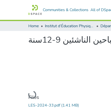
Communities & Collections
All of DSpa
Home
Institut d’Éducation Physique et Sportive
 الناشئين 9-12سنة
Loading...
Files
LES-2024-33.pdf
(1.41 MB)