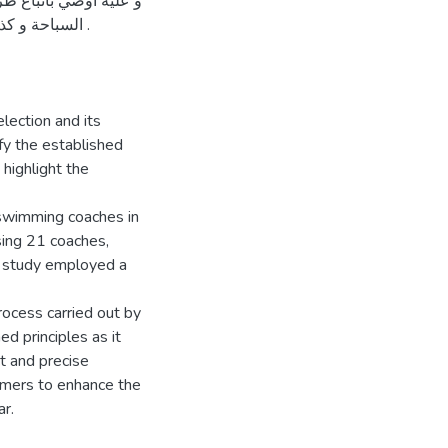
و عليه اوصي باتباع ط
السباحة و  .
lection and its
ify the established
 highlight the
 swimming coaches in
ing 21 coaches,
e study employed a
rocess carried out by
d principles as it
t and precise
mmers to enhance the
ar.