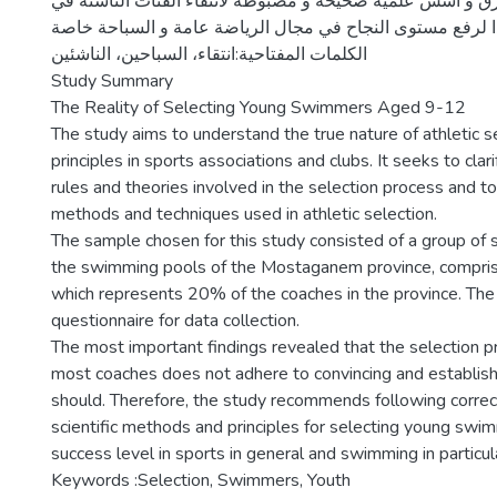
رق و اسس علمية صحيحة و مضبوطة لانتقاء الفئات الناشئة في
كذا لرفع مستوى النجاح في مجال الرياضة عامة و السباحة خاصة
الكلمات المفتاحية:انتقاء، السباحين، الناشئين
Study Summary
The Reality of Selecting Young Swimmers Aged 9-12
The study aims to understand the true nature of athletic se
principles in sports associations and clubs. It seeks to clar
rules and theories involved in the selection process and to
methods and techniques used in athletic selection.
The sample chosen for this study consisted of a group of
the swimming pools of the Mostaganem province, compris
which represents 20% of the coaches in the province. Th
questionnaire for data collection.
The most important findings revealed that the selection p
most coaches does not adhere to convincing and establishe
should. Therefore, the study recommends following correc
scientific methods and principles for selecting young swi
success level in sports in general and swimming in particul
Keywords :Selection, Swimmers, Youth