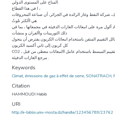
المناخ على المستوى الدولي.
ا في هذا القطاع ،
 شركة النفط وغاز الرائدة في الجزائر، أن صناعة المحروقات
هي األكثر تلوثً
د ألول مرة على انبعاثات الغازات الدفيئة في مجمعاتها ، بما في
ذلك التوربينات واألفران و منشآت
لل التقييم المتقن باستخدام انبعاثات الكربون يفترض أن يتحول
كل كربون إلى ثاني أكسيد الكربون
CO2 ، وثانيًا من خالل التقييم المبسط باستخدام عامل االنبعاثات معطى من قبل
مرجع الغازات الدفيئة .
Keywords
Climat
,
émissions de gaz à effet de serre
,
SONATRACH
,
Citation
HAMMOUDI Habib
URI
http://e-biblio.univ-mosta.dz/handle/123456789/23762