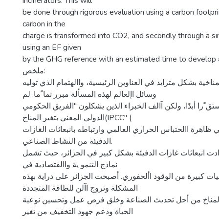
incinerators. This will
be done through rigorous evaluation using a carbon footpri
carbon in the
charge is transformed into CO2, and secondly through a si
using an EF given
by the GHG reference with an estimated time to develop
ملخص:
ناخية بشكل متزايد في العناوين الرئيسية، واالهتمام الذي توليه
وسائل اإلعالم لهذه المسألة مبرر تما ًما. لم
تق ًرا أبدًا، ولكن آالف الخبراء الذين يشكلون "الفريق الحكومي
الدولي المعني بتغير المناخ(IPCC" (
اهرة االحتباس الحراري العالمي وارتباطه بانبعاثات الغازات
الدفيئة من النشاط الصناعي.
دادت انبعاثات غازات الدفيئة بشكل كبير في الجزائر، حيث تشمل
نماذج التنمو ية واالقتصادية في
ميات كبيرة من الوقود األحفوري. أصبحت الجزائر على دراية بهذه
المشكلة وتروج اآلن للطاقة المتجددة
المناخ من أجل تحديث الصناعة وخلق فرص عمل وتحسين نوعية
الحياة ودعم جهود التخفيف من تغير