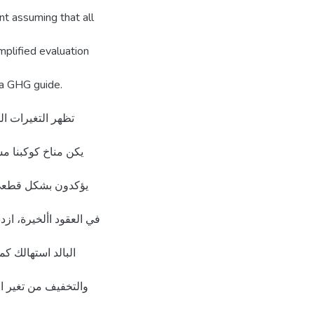
nt assuming that all
mplified evaluation
 a GHG guide.
تظهر التغيرات الم
يكن مناخ كوكبنا مس
يؤكدون بشكل قطعي ظ
في العقود األخيرة، از
البالد استهالك ك
والتخفيف من تغير 