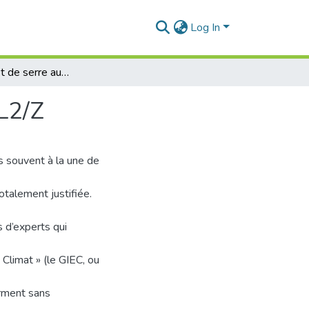
Log In
Les gaz à effet de serre au niveau du complexe GNL2/Z
NL2/Z
s souvent à la une de
otalement justifiée.
s d’experts qui
Climat » (le GIEC, ou
rment sans