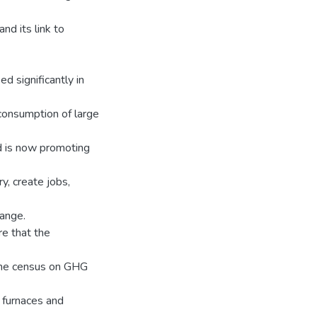
d its link to
d significantly in
consumption of large
nd is now promoting
y, create jobs,
hange.
e that the
time census on GHG
, furnaces and