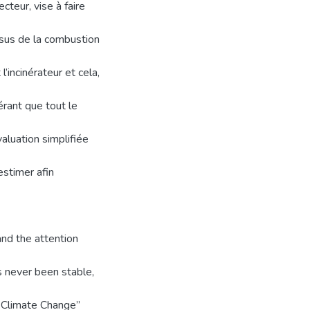
cteur, vise à faire
ssus de la combustion
’incinérateur et cela,
érant que tout le
aluation simplifiée
estimer afin
and the attention
as never been stable,
 Climate Change”