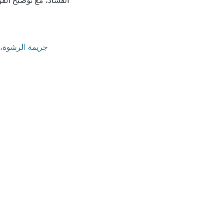
الفساد، مع توضيح القوا
جريمة الرشوة، ق