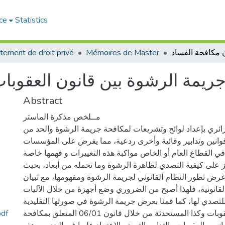
ce
Statistics
tement de droit privé
Mémoires de Master
ريمة الرشوة بين قانون العقوبا
Abstract
مــلخص مذكرة الماستر
ائري بإعداد لوائح وتشريعات لمكافحة جريمة الرشوة والحد من
وانين وتدابير وقائية وأخرى ردعية، مما يفرض على المؤسسات
 القطاع العام أو الخاص مواكبة هذه التغييرات و فهمها خاصة
ز على كيفية التصدي لظاهرة الرشوة وما تحمله من أبعاد، بحيث
رض تطور النظام القانوني لجريمة الرشوة ومفهومها، مع تبيان
 القانونية، فلهذا أصبح من الضروري وضع أجهزة من خلال الآليات
لتصدي لها، كما قمنا بعرض جريمة الرشوة في صورتها التقليدية
الرشوة بين قانون العقوبات وقانو
المتمثلة في قانون العقوبات وكذا المستحدثة من خلال قانون 06/01 المتعلق بمكافحة