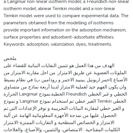
a Langmuir non-linear isotherm model; a Freundlich non-linear
isotherm model; alinear Temkin model and a non-linear
Temkin model were used to compare experimental data. The
parameters obtained from the modelling of isotherms
provide important information on the adsorption mechanism,
surface properties and adsorbent-adsorbate affinities.
Keywords: adsorption, valorization, dyes, treatments.
ملخص
الهدف من هذا العمل هو تثمين النفايات النباتية للقضاء على
الملوثات العضوية عن طريق الامتزاز. من اجل مقارنة الامتزاز من
الأصباغ (احمر اريونيل ,بينييد الاحمر و رودامين ب) في نظام بسيط
وان يكون الفهم جيد لعملية الامتزاز لدينا أربعة نماذج من متساوي
الحرارة Langmuir الخطية,نموذج Freundlich الخطي و غير الخطي
و نموذج Langmuir الغير خطي تم استخدام نموذج Temkin الخطي
و الغير خطي لمقارنة البيانات التجريبية و توفر الإعدادات التي تم
الحصول عليها من نمذجة الأجهزة المعلوماتية الهامة عن آلية
الامتزاز و الخصائص السطحية و التقاربات الممتزة-الامتزاز
الكلمات المفتاحية : الامتصاص، والتثمين، والأصباغ، والعلاجات