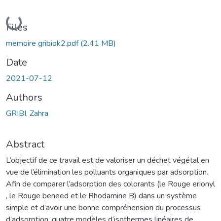
Loading...
Files
memoire gribiok2.pdf
(2.41 MB)
Date
2021-07-12
Authors
GRIBI, Zahra
Abstract
L’objectif de ce travail est de valoriser un déchet végétal en
vue de l’élimination les polluants organiques par adsorption.
Afin de comparer l’adsorption des colorants (le Rouge erionyl
, le Rouge beneed et le Rhodamine B) dans un système
simple et d’avoir une bonne compréhension du processus
d’adsorption, quatre modèles d’isothermes linéaires de