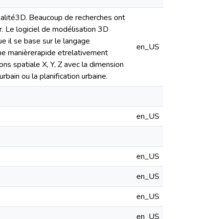
alité3D. Beaucoup de recherches ont
er. Le logiciel de modélisation 3D
e il se base sur le langage
en_US
d’une manièrerapide etrelativement
ions spatiale X, Y, Z avec la dimension
bain ou la planification urbaine.
en_US
en_US
en_US
en_US
en_US