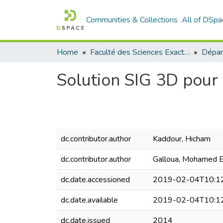
Communities & Collections
All of DSpa
Home
Faculté des Sciences Exactes et de l'Informatique
Solution SIG 3D pour l
dc.contributor.author
Kaddour, Hicham
dc.contributor.author
Galloua, Mohamed 
dc.date.accessioned
2019-02-04T10:1
dc.date.available
2019-02-04T10:1
dc.date.issued
2014