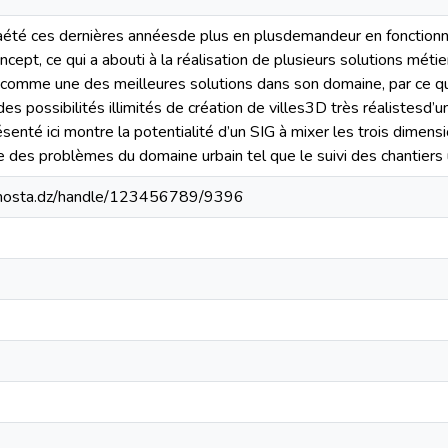
té ces dernières annéesde plus en plusdemandeur en fonctionn
cept, ce qui a abouti à la réalisation de plusieurs solutions méti
 comme une des meilleures solutions dans son domaine, par ce qu
 des possibilités illimités de création de villes3D très réalistes
ésenté ici montre la potentialité d’un SIG à mixer les trois dimens
des problèmes du domaine urbain tel que le suivi des chantiers ur
iv-mosta.dz/handle/123456789/9396