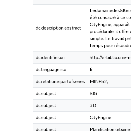
LedomainedesSIGsaé
été consacré à ce con
CityEngine, apparaît
dc.description.abstract
procédurale, il offre
simple. Le travail pr
temps pour résoudre 
dc.identifier.uri
http://e-biblio.un
dc.language.iso
fr
dc.relation.ispartofseries
MINF52;
dc.subject
SIG
dc.subject
3D
dc.subject
CityEngine
dc.subject
Planification urbaine