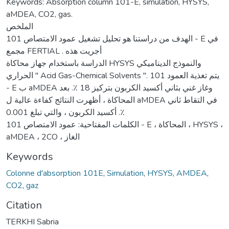
Keywords: Absorption column 101-E, simulation, HYSYS,
aMDEA, CO2, gas.
الملخص
الهدف من دراستنا هو تحليل تشغيل عمود الامتصاص 101 - E في
مجمع FERTIAL . أجريت هذه
الدراسة باستخدام جهاز محاكاة HYSYS والنموذج الديناميكي
الحراري " Acid Gas-Chemical Solvents ". يتم تغذية العمود 101
- E ب aMDEA وغاز غني بثاني أكسيد الكربون بتركيز 18 ٪. بعد
المحاكاة ، أظهرت النتائج كفاءة عالية ل aMDEA في التقاط ثاني
أكسيد الكربون ، والتي تبلغ 0.001 .٪
الكلمات المفتاحية: عمود الامتصاص 101 - E ، المحاكاة ، HYSYS ،
aMDEA ، 2CO ، الغاز
Keywords
Colonne d'absorption 101E
,
Simulation
,
HYSYS
,
AMDEA
,
CO2
,
gaz
Citation
TERKHI Sabria