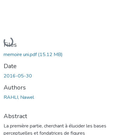
Loading...
Files
memoire uni.pdf
(15.12 MB)
Date
2016-05-30
Authors
RAHLI, Nawel
Abstract
La première partie, cherchant à élucider les bases
perceptuelles et fondatrices de figures