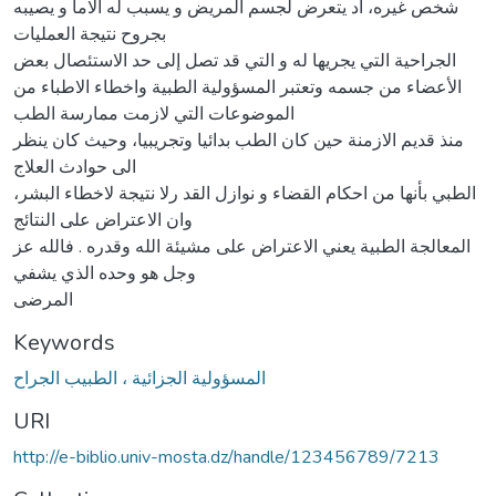
شخص غیره، اد یتعرض لجسم المریض و یسبب له ألاما و یصیبه
بجروح نتیجة العملیات
الجراحیة التي یجریها له و التي قد تصل إلى حد الاستئصال بعض
الأعضاء من جسمه وتعتبر المسؤولیة الطبیة واخطاء الاطباء من
الموضوعات التي لازمت ممارسة الطب
منذ قدیم الازمنة حین كان الطب بدائیا وتجریبیا، وحیث كان ینظر
الى حوادث العلاج
الطبي بأنها من احكام القضاء و نوازل القد رلا نتیجة لاخطاء البشر،
وان الاعتراض على النتائج
المعالجة الطبیة یعني الاعتراض على مشیئة الله وقدره . فالله عز
وجل هو وحده الذي یشفي
المرضى
Keywords
المسؤولیة الجزائیة ، الطبیب الجراح
URI
http://e-biblio.univ-mosta.dz/handle/123456789/7213