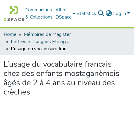
Communities
All of
Statistics
Log In
& Collections
DSpace
Home
Mémoires de Magister
Lettres et Langues Etrangères - اللغات الأجنبية
L’usage du vocabulaire français chez des enfants mostaganèmois âgés de 2 à 4 ans au niveau des crèches
L’usage du vocabulaire français
chez des enfants mostaganèmois
âgés de 2 à 4 ans au niveau des
crèches