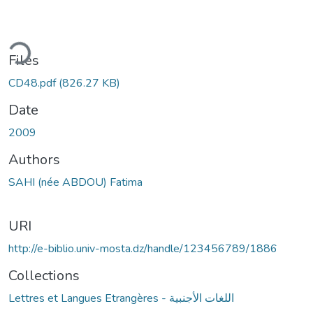
ding...
Files
CD48.pdf
(826.27 KB)
Date
2009
Authors
SAHI (née ABDOU) Fatima
URI
http://e-biblio.univ-mosta.dz/handle/123456789/1886
Collections
Lettres et Langues Etrangères - اللغات الأجنبية