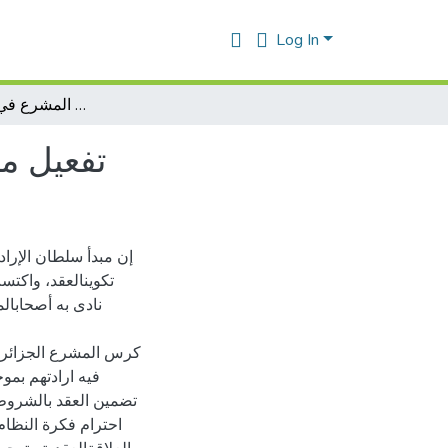
Log In
تفعيل مبدأ سلطان الارادة أمام تدخل المشرع في العقود المسماة
تفعيل مب
إن مبدأ سلطان الإراد
تكوينالعقد، واكت
نادى به أصحابال
كرس المشرع الجزائري 
احترام فكرة النظام