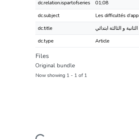
dc.relation.ispartofseries
01;08
dc.subject
Les difficultés d’ap
dc.title
انية و الثالثة ابتدائي
dc.type
Article
Files
Original bundle
Now showing
1 - 1 of 1