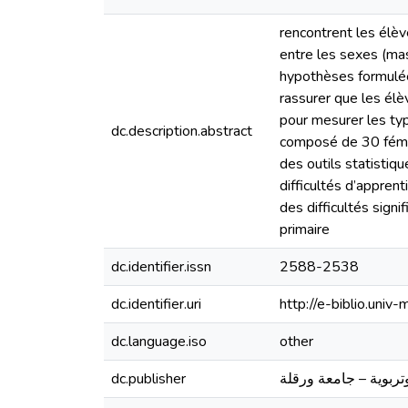
rencontrent les élèv
entre les sexes (masc
hypothèses formulées
rassurer que les élè
pour mesurer les typ
dc.description.abstract
composé de 30 fémini
des outils statistiq
difficultés d’appren
des difficultés sign
primaire
dc.identifier.issn
2588-2538
dc.identifier.uri
http://e-biblio.un
dc.language.iso
other
dc.publisher