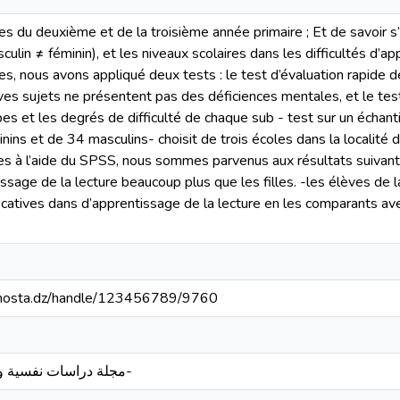
es du deuxième et de la troisième année primaire ; Et de savoir s’i
ulin ≠ féminin), et les niveaux scolaires dans les difficultés d’ap
, nous avons appliqué deux tests : le test d’évaluation rapide d
ves sujets ne présentent pas des déficiences mentales, et le test 
es et les degrés de difficulté de chaque sub - test sur un échanti
ns et de 34 masculins- choisit de trois écoles dans la localité 
ues à l’aide du SPSS, nous sommes parvenus aux résultats suivant
tissage de la lecture beaucoup plus que les filles. -les élèves de
ificatives dans d’apprentissage de la lecture en les comparants a
iv-mosta.dz/handle/123456789/9760
مجلة دراسات نفسية وتربوية – جامعة ورقلة-