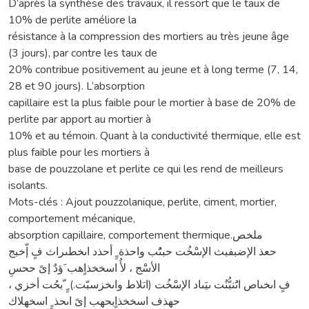
D’après la synthèse des travaux, il ressort que le taux de
10% de perlite améliore la
résistance à la compression des mortiers au très jeune âge
(3 jours), par contre les taux de
20% contribue positivement au jeune et à long terme (7, 14,
28 et 90 jours). L’absorption
capillaire est la plus faible pour le mortier à base de 20% de
perlite par apport au mortier à
10% et au témoin. Quant à la conductivité thermique, elle est
plus faible pour les mortiers à
base de pouzzolane et perlite ce qui les rend de meilleurs
isolants.
Mots-clés : Ajout pouzzolanique, perlite, ciment, mortier,
comportement mécanique,
absorption capillaire, comportement thermique.ملخص
حعذ الإضبفبث الإسَْخُت حبىًُب واحذة ٍِ أحذد اىخطىراث فٍ إّخبج
الأسَْج ، لأُ اسخخذاٍهب َؤدٌ إىً ححسِ
فٍ اىخىاص اىَُنبُّنُت ىيَىاد الإسَْخُت (اىَلاط واىخزسبّت.) ٍِ ّبحُت أخزي ،
حهذف اسخخذاٍبحهب إىً اىحذ ٍِ اسخهلاك