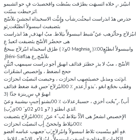
اىنيْنز ، ٍِ خلاه اىَسبهَت بطزَقت بسُطت واقخصبدَت فٍ حو اىَشبمو
اىَزحبطت ببىبُئت.
حذرص هذٓ اىذراست اىبحثُت ٍشاَب وإٍنبُّت الاسخبذاه اىجشئٍ ىلأسَْج
بئضبفبث اىبىسولاُ اىطبُعُت ٍثو
اىبُزلاَج وحأثُزهب عيً ّشبط اىبىسولاٍّ ىيَلاط. مبُ اىهذف ٍِ هذٓ اىذراست
هى ححضُز الأسَْج بئضبفت اىَعبدُ عِ
طزَق اسخبذاه اىبُزلاَج ببىحجٌ ( ٪0و Maghnia ٍِ )٪00واىبىسولاُ اىطبُعٍ
ٍِ Béni-Safىلأسَْج. ٍع هذا
الأسَْج ، مبُ لا بذ ٍِ حطىَز قذائف اىهبوُ ٍِ أجو دراست سيىمهب اىَُنبُّنٍ
ححج اىضغظ ، واٍخصبص اىشعُزاث
اىذٍىَت ومذىل خصبئصهب اىحزارَت ، وخبصت اىَىصيُت اىحزارَت.
وفقًب ىخجَُع اىعَو ، َبذو أُ ٍعذه ٍِ ٪ 00اىبُزلاَج َحسِ قىة ضغظ قذائف
اىهبوُ فٍ سِ ٍبنزة جذًا (3
أَب)ً ، ٍِ ّبحُت أخزي ، حسبهٌ ٍعذلاث ٪ 00بشنو إَجببٍ ىيشببة وعيً
اىَذي اىطىَو ( 7و 01و 02و َ 00ى ًٍب).
الاٍخصبص اىشعزٌ هى الأدًّ ىيَلاط بْب ًء عيً ٍِ ٪00اىبُزلاَج بئضبفت
٪00ىيَلاط واىخحنٌ. أٍب اىَىصيُت اىحزارَت
فهٍ أقو ببىْسبت ىَلاط اىبىسولاُ واىبُزلاَج ٍَب َجعيهب عىاسه أفضو.
الكلمات المفتاحية: إضبفت اىبىسولاٍّ ، اىبُزلاَج ، الإسَْج ، اىَلاط ،