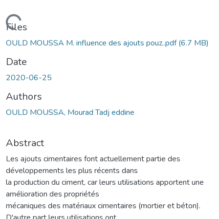
oading...
Files
OULD MOUSSA M. influence des ajouts pouz..pdf
(6.7 MB)
Date
2020-06-25
Authors
OULD MOUSSA, Mourad Tadj eddine
Abstract
Les ajouts cimentaires font actuellement partie des
développements les plus récents dans
la production du ciment, car leurs utilisations apportent une
amélioration des propriétés
mécaniques des matériaux cimentaires (mortier et béton).
D'autre part leurs utilisations ont