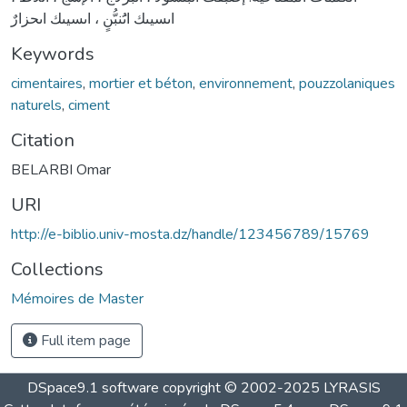
اىسيىك اىَُنبُّنٍ ، اىسيىك اىحزارٌ
Keywords
cimentaires
,
mortier et béton
,
environnement
,
pouzzolaniques
naturels
,
ciment
Citation
BELARBI Omar
URI
http://e-biblio.univ-mosta.dz/handle/123456789/15769
Collections
Mémoires de Master
Full item page
DSpace9.1 software copyright © 2002-2025 LYRASIS