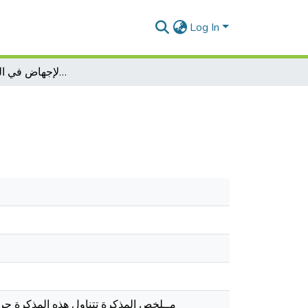
Log In
النظام القانوني لجريمة الإجهاض في القانون الجزائري
مــلخص المذكرة تتناول هذه المذكرة جري