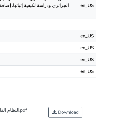
الجزائري ودراسة لكيفية إثباتها. إضاف
en_US
en_US
en_US
en_US
en_US
النظام القانوني لجريمة الإجهاض في القانون الجزائري.pdf
Download