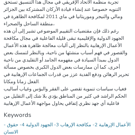
تجربة منظمة الاتحاد الإفريقي في مجال هذا التنسيق تستحق
التنويه خصوصا عند إنشاء قيادة الأركان المشتركة بين الجزائر
ومالي والنيجر وموريتانيا في ماي 2011 لمكافحة الظاهرة في
منطقة الساحل والصحراء،
رغم ذلك فإن مقتضيات التقييم الموضوعي تشير إلى أن هذه
الجهود الدولية والإقليمية تبقى قليلة الفاعلية في مجال مكافحة
الأعمال الإرهابية بالنظر إلى آليات معالجة ظاهرة هذه الأعمال
والقصور في فهم أسباب منشئها من ناحية، وبالنظر لتمسك بعض
الدول بمبدأ السيادة في مفهومه الجامد أو التقليدي من ناحية
أخرى، كما أن ممارسات بعض الدول الكبرى بخصوص مسألة
تحرير الرهائن ودفع الفدية عزز من قدرات الجماعات الإرهابية في
الفعل زمانا ومكانا.
فغياب سياسات تنموية تقضي على الفقر والبؤس وغياب أساليب
الحكم الراشد في كثير من المناطق يؤدي بلا شك إلى التقليل من
فاعلية أي جهد نظري إتفاقي يحاول مواجهة الأعمال الإرهابية
Keywords
- الأعمال الإرهابية 2- مكافحة الإرهاب 3- الجهود الدولية 4- حقوق
الانسان