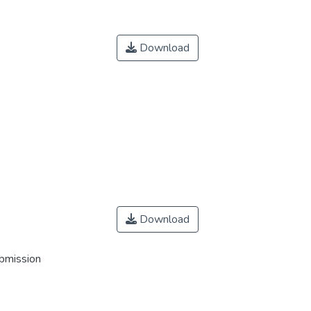
Download
Download
ubmission