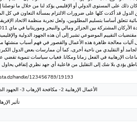
كان ذلك على المستوى الدولي أو الإقليمي يؤكد لنا من خلال ما توصلنا إل
بين الدول قد أكدت كلها على ضرورات الالتزام بمسألة التعاون في كل ال
ائية تتعلق أساسا بتسليم المطلوبين، ولعل تجربة منظمة الاتحاد الإفري
ضيات التقييم الموضوعي تشير إلى أن هذه الجهود الدولية والإقليمية 
لى آليات معالجة ظاهرة هذه الأعمال والقصور في فهم أسباب منشئها م
الجامد أو التقليدي من ناحية أخرى، كما أن ممارسات بعض الدول الك
اعات الإرهابية في الفعل زمانا ومكانا. فغياب سياسات تنموية تقضي 
طق يؤدي بلا شك إلى التقليل من فاعلية أي جهد نظري إتفاقي يحاول مو
-mosta.dz/handle/123456789/19193
- الأعمال الإرهابية 2- مكافحة الإرهاب 3- الجهود الدولية 4- حقوق الانسان
تأثير الإر