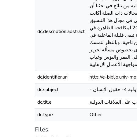
يه من نتائج في بحثنا أن
مجالات ذات الصلة أكانت
قي في مجال هذا التنسيق
تستحق التنويه خصوصا عند إنشاء قيادة الأركان المشتركة بين الجزائر ومالي والنيجر وموريتانيا في ماي 2011 لمكافحة الظاهرة في
dc.description.abstract
تبقى قليلة الفاعلية في
ن ناحية، وبالنظر لتمسك
برى بخصوص مسألة تحرير
على الفقر والبؤس وغياب
اجهة الأعمال الإرهابية
dc.identifier.uri
http://e-biblio.univ
dc.subject
هاب على العلاقات الدولية
dc.title
dc.type
Other
Files