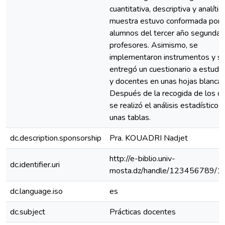
cuantitativa, descriptiva y analític
muestra estuvo conformada por 
alumnos del tercer año segundari
profesores. Asimismo, se
implementaron instrumentos y s
entregó un cuestionario a estudi
y docentes en unas hojas blancas
Después de la recogida de los da
se realizó el análisis estadístico 
unas tablas.
dc.description.sponsorship
Pra. KOUADRI Nadjet
http://e-biblio.univ-
dc.identifier.uri
mosta.dz/handle/123456789/1
dc.language.iso
es
dc.subject
Prácticas docentes