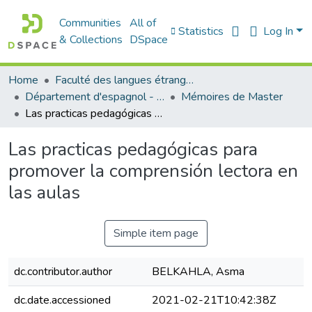
Communities
All of
Statistics
Log In
& Collections
DSpace
Home
Faculté des langues étrangères
Département d'espagnol - قسم اللفة الإسبانية
Mémoires de Master
Las practicas pedagógicas para promover la comprensión lectora en las aulas
Las practicas pedagógicas para
promover la comprensión lectora en
las aulas
Simple item page
dc.contributor.author
BELKAHLA, Asma
dc.date.accessioned
2021-02-21T10:42:38Z