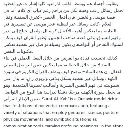
وتقليب أجساد هم وبسط الكلب لذراعيه كلها إشارات غير لفظية
تحمل رسائل رعب وهيبة لكل من يراهم رغم غياب أي كلام. أما في
قصة موسى والخضر، فإن أفعال الخضر -كخرق السفينة وقتل
الغلام -كانت رسائل غير لفظية عجز موسى عن تفسيرها في
البداية، مما يعكس أهمية الأفعال كوسائل تواصل تحتاج إلى تدبر
وفهم للسياق. وفي قصة صاحب الجنتين، يُظهر القرآن كيف يمكن
لسلوك التفاخر أو التواضعأن يكون وسيلة تواصل غير لفظية تعكس
مكنونات النفس.
كذلك، تجسدت قيادة ذو القرنين من خلال الفعل العملي في بناء
السد لا من خلال الخطابة، مما يعكس عمق التواصل العملي
الفعال. إن هذه النماذج توضح كيف يوظف القرآن الكريم في سورة
الكهف وسائل غير لفظية بشكل بلاغي وتربوي راقٍ، ما يدل على
شموليته في فهم النفس البشرية وأساليب تعبيرها المتعددة، وهو
ما يجعل سورة الكهف مرجعًا دقيقًا لدراسة هذا النوع من التواصل
ضمن الإطار القرآني. Surat Al-Kahf is a Qur'anic model rich in
manifestations of nonverbal communication, featuring a
variety of situations that employ gestures, silence, posture,
physical movements, and symbolic situations as
communication tools carrying profound meanings. In the story