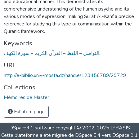
and educational manner. This demonstrates its
comprehensive understanding of the human psyche and its
various modes of expression, making Surat Al-Kahf a precise
reference for studying this type of communication within the
Quranic framework.
Keywords
التواصل – اللفظ – القرآن الكريم – سورة الكهف.
URI
http://e-biblio.univ-mosta.dz/handle/123456789/29729
Collections
Mémoires de Master
Full item page
DSpace9.1 software copyright © 2002-2025 LYRASIS
Cette plateforme a été migrée de DSpace 5.4 vers DSpace 9.1