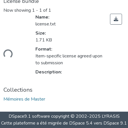
License bundle
Now showing
1 - 1 of 1
Name:
license.txt
Size:
1.71 KB
Format:
ding...
Item-specific license agreed upon
to submission
Description:
Collections
Mémoires de Master
DSpace9.1 software copyright © 2002-2025 LYRASIS
Cette plateforme a été migrée de DSpace 5.4 vers DSpace 9.1