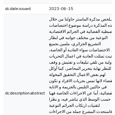
dc.date.issued
2023-06-15
مــلخص مذكرة الماستر حاولنا من خلال
هذه المذكرة دراسة موضوع اختصاصات
لضبطية القضائية في الجرائم الاقتصادية
النوعية من مختلف جوانبه في ايطار
التشريع الجزائري، ملمين بجميع
الاختصاصات سواء العادية أو الخاصة،
حيث تمثلت العادية في اعمال التحريات
الاولية من تلقي تبليغات و تفتيش و وقف
للنظر نهاية بتحرير المحاضر، كما أوكل
لهم بعض الاعمال التحقيق المخولة
للقضاء لانها تمس بحريات الافراد و تكون
في حالتين التلبس بالجريمة و الانابة
القضائية، أما عن الاجراءات الخاصة فهيا
dc.description.abstract
حسب الوسط الذي تباشر فيه، و نظرا
لتقنيات ارتكاب الجرائم النوعية
فاستحدث المشرع جملة من الاجراءات