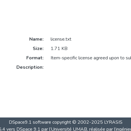
Name:
license.txt
Size:
1.71 KB
Format:
Item-specific license agreed upon to s
Description:
DSpace9.1 software copyright © 2002-2025 LYRASIS
4 vers DSpace 9.1 par l’Université UMAB, réalisée par l’ingénie