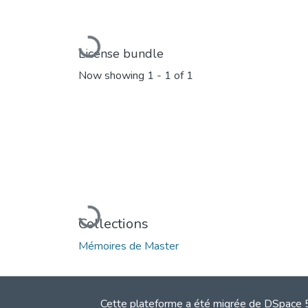
Loading...
License bundle
Now showing
1 - 1 of 1
Loading...
Collections
Mémoires de Master
Cette plateforme a été migrée de DSpace 5.