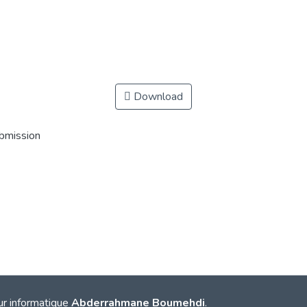
Download
ubmission
ur informatique
Abderrahmane Boumehdi
.