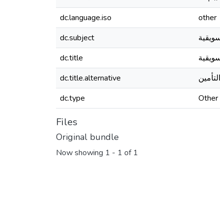
dc.language.iso
other
dc.subject
سويقية
dc.title
سويقية
dc.title.alternative
dc.type
Other
Files
Original bundle
Now showing
1 - 1 of 1