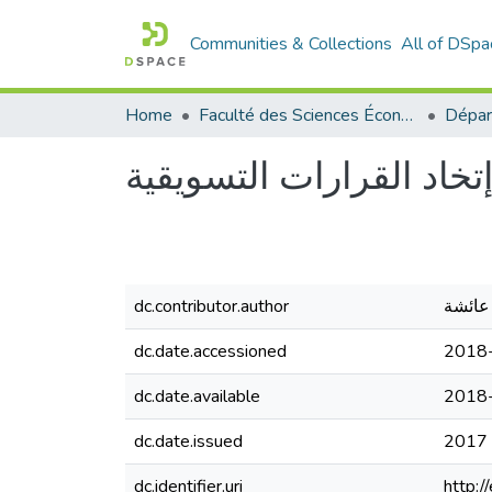
Communities & Collections
All of DSpa
Home
Faculté des Sciences Économiques Commerciales et des Sciences de Gestion
تخاد القرارات التسويقية
dc.contributor.author
 عائشة
dc.date.accessioned
2018
dc.date.available
2018
dc.date.issued
2017
dc.identifier.uri
http: