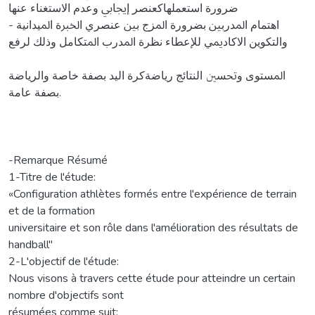
ﺿﺮورة اﺳﺘﻌﻤﻠﻬﺎﻛﻌﻨﺼﺮ إﳚﺎﰊ وﻋﺪم اﻻﺳﺘﻐﻨﺎء ﻋﻨﻬﺎ
- اﻫﺘﻤﺎم اﳌﺪرﺑﲔ ﺑﻀﺮورة اﳌﺰج ﺑﲔ ﻋﻨﺼﺮي اﳋﱪة اﳌﻴﺪاﻧﻴﺔ
واﻟﺘﻜﻮﻳﻦ اﻻﻛﺎدﳝﻲ ﻟﻺﻋﻄﺎء ﻧﻈﺮة اﳌﺪرب اﳌﺘﻜﺎﻣﻞ وذﻟﻚ ﻟﺮﻓﻊ
اﳌﺴﺘﻮى وﲢﺴﲔ اﻟﻨﺘﺎﺋﺞ رﻳﺎﺿﺔﻛﺮة اﻟﻴﺪ ﺑﺼﻔﺔ ﺧﺎﺻﺔ واﻟﺮﻳﺎﺿﺔ
ﺑﺼﻔﺔ ﻋﺎﻣﺔ.
-Remarque Résumé
1-Titre de l'étude:
«Configuration athlètes formés entre l'expérience de terrain
et de la formation
universitaire et son rôle dans l'amélioration des résultats de
handball"
2-L'objectif de l'étude:
Nous visons à travers cette étude pour atteindre un certain
nombre d'objectifs sont
résumées comme suit: