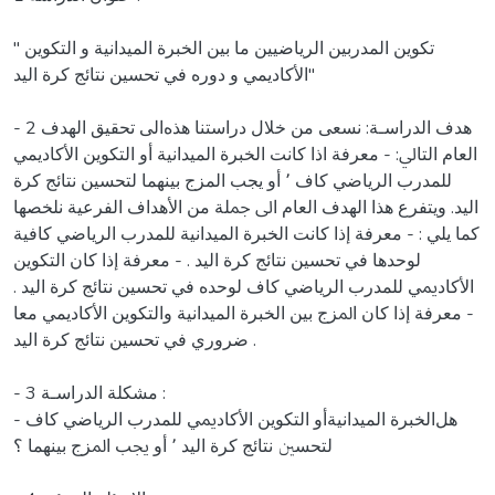
" ﺗﻜﻮﻳﻦ اﻟﻤﺪرﺑﻴﻦ اﻟﺮﻳﺎﺿﻴﻴﻦ ﻣﺎ ﺑﻴﻦ اﻟﺨﺒﺮة اﻟﻤﻴﺪاﻧﻴﺔ و اﻟﺘﻜﻮﻳﻦ
اﻷﻛﺎدﻳﻤﻲ و دورﻩ ﻓﻲ ﺗﺤﺴﻴﻦ ﻧﺘﺎﺋﺞ ﻛﺮة اﻟﻴﺪ"
- 2 ﻫﺪف اﻟﺪراﺳـﺔ: ﻧﺴﻌﻰ ﻣﻦ ﺧﻼل دراﺳﺘﻨﺎ ﻫﺬﻩالى تحقيق الهدف
اﻟﻌﺎم اﻟﺘﺎﱄ: - ﻣﻌﺮﻓﺔ اذا ﻛﺎﻧﺖ الخبرة الميدانية أو اﻟﺘﻜﻮﻳﻦ الأكاديمي
ﻟﻠﻤﺪرب اﻟﺮﻳﺎﺿﻲ ﻛﺎف ٬ أو يجب المزج ﺑﻴﻨﻬﻤﺎ لتحسين ﻧﺘﺎﺋﺞ ﻛﺮة
اﻟﻴﺪ. وﻳﺘﻔﺮع ﻫﺬا الهدف اﻟﻌﺎم اﱃ ﲨﻠﺔ ﻣﻦ اﻷﻫﺪاف اﻟﻔﺮﻋﻴﺔ ﻧﻠﺨﺼﻬﺎ
ﻛﻤﺎ ﻳﻠﻲ : - ﻣﻌﺮﻓﺔ إذا ﻛﺎﻧﺖ الخبرة الميدانية ﻟﻠﻤﺪرب اﻟﺮﻳﺎﺿﻲ ﻛﺎﻓﻴﺔ
ﻟﻮﺣﺪﻫﺎ في تحسين ﻧﺘﺎﺋﺞ ﻛﺮة اﻟﻴﺪ . - ﻣﻌﺮﻓﺔ إذا ﻛﺎن اﻟﺘﻜﻮﻳﻦ
اﻷﻛﺎدﳝﻲ ﻟﻠﻤﺪرب اﻟﺮﻳﺎﺿﻲ ﻛﺎف ﻟﻮﺣﺪﻩ في تحسين ﻧﺘﺎﺋﺞ ﻛﺮة اﻟﻴﺪ .
- ﻣﻌﺮﻓﺔ إذا ﻛﺎن اﳌﺰج بين الخبرة الميدانية واﻟﺘﻜﻮﻳﻦ الأكاديمي ﻣﻌﺎ
ﺿﺮوري في تحسين ﻧﺘﺎﺋﺞ ﻛﺮة اﻟﻴﺪ .
- 3 ﻣﺸﻜﻠﺔ اﻟﺪراﺳـﺔ :
- ﻫﻞالخبرة الميدانيةأو اﻟﺘﻜﻮﻳﻦ اﻷﻛﺎدﳝﻲ ﻟﻠﻤﺪرب اﻟﺮﻳﺎﺿﻲ ﻛﺎف
ﻟﺘﺤﺴﲔ ﻧﺘﺎﺋﺞ ﻛﺮة اﻟﻴﺪ ٬ أو ﳚﺐ اﳌﺰج ﺑﻴﻨﻬﻤﺎ ؟