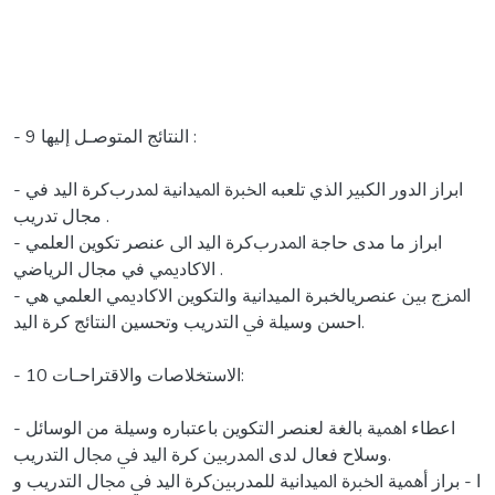
- 9 اﻟﻨﺘﺎﺋﺞ اﻟﻤﺘﻮﺻـﻞ إﻟﻴﻬﺎ :
- اﺑﺮاز اﻟﺪور اﻟﻜﺒﲑ اﻟﺬي ﺗﻠﻌﺒﻪ اﳋﱪة اﳌﻴﺪاﻧﻴﺔ ﳌﺪربﻛﺮة اﻟﻴﺪ في
مجال ﺗﺪرﻳﺐ .
- اﺑﺮاز ﻣﺎ ﻣﺪى ﺣﺎﺟﺔ اﳌﺪربﻛﺮة اﻟﻴﺪ اﱃ ﻋﻨﺼﺮ ﺗﻜﻮﻳﻦ اﻟﻌﻠﻤﻲ
اﻻﻛﺎدﳝﻲ في مجال اﻟﺮﻳﺎﺿﻲ .
- اﳌﺰج ﺑﲔ ﻋﻨﺼﺮيالخبرة الميدانية واﻟﺘﻜﻮﻳﻦ اﻻﻛﺎدﳝﻲ اﻟﻌﻠﻤﻲ ﻫﻲ
اﺣﺴﻦ وﺳﻴﻠﺔ ﰲ اﻟﺘﺪرﻳﺐ وتحسين اﻟﻨﺘﺎﺋﺞ ﻛﺮة اﻟﻴﺪ.
- 10 اﻻﺳﺘﺨﻼﺻﺎت واﻻﻗﺘﺮاﺣـﺎت:
- اﻋﻄﺎء اﳘﻴﺔ ﺑﺎﻟﻐﺔ ﻟﻌﻨﺼﺮ اﻟﺘﻜﻮﻳﻦ ﺑﺎﻋﺘﺒﺎرﻩ وﺳﻴﻠﺔ ﻣﻦ اﻟﻮﺳﺎﺋﻞ
وﺳﻼح ﻓﻌﺎل ﻟﺪى اﳌﺪرﺑﲔ ﻛﺮة اﻟﻴﺪ ﰲ ﳎﺎل اﻟﺘﺪرﻳﺐ.
ا - ﺑﺮاز أﳘﻴﺔ اﳋﱪة اﳌﻴﺪاﻧﻴﺔ ﻟﻠﻤﺪرﺑﲔﻛﺮة اﻟﻴﺪ ﰲ ﳎﺎل اﻟﺘﺪرﻳﺐ و