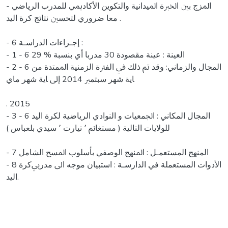
- اﳌﺰج ﺑﲔ اﳋﱪة اﳌﻴﺪاﻧﻴﺔ واﻟﺘﻜﻮﻳﻦ اﻷﻛﺎدﳝﻲ ﻟﻠﻤﺪرب اﻟﺮﻳﺎﺿﻲ
ﻣﻌﺎ ﺿﺮوري ﻟﺘﺤﺴﲔ ﻧﺘﺎﺋﺞ ﻛﺮة اﻟﻴﺪ .
- 6 إﺟـﺮاءات اﻟﺪراﺳـﺔ :
- 1 - 6 اﻟﻌﻴﻨﺔ : ﻋﻴﻨﺔ ﻣﻘﺼﻮدة 30 ﻣﺪرﺑﺎ أي ﺑﻨﺴﺒﺔ % 29
- 2 - 6 اﻟﻤﺠﺎل واﻟﺰﻣﺎﻧﻲ: وﻗﺪ ﰎ ذﻟﻚ ﰲ اﻟﻔﱰة اﻟﺰﻣﻨﻴﺔ اﳌﻤﺘﺪة ﻣﻦ
ﺎﻳﺔ ﺷﻬﺮ ﺳﺒﺘﻤﱪ 2014 إﱃ ﺎﻳﺔ ﺷﻬﺮ ﻣﺎي
. 2015
- 3 - 6 اﻟﻤﺠﺎل اﻟﻤﻜﺎﻧﻲ : اﳉﻤﻌﻴﺎت و اﻟﻨﻮادي اﻟﺮﻳﺎﺿﻴﺔ ﻟﻜﺮة اﻟﻴﺪ
ﻟﻠﻮﻻﻳﺎت اﻟﺘﺎﻟﻴﺔ ( ﻣﺴﺘﻐﺎﱎ ٬ ﺗﻴﺎرت ٬ ﺳﻴﺪي ﺑﻠﻌﺒﺎس )
- 7 اﻟﻤﻨﻬﺞ اﻟﻤﺴﺘﻌﻤـﻞ : اﳌﻨﻬﺞ اﻟﻮﺻﻔﻲ ﺑﺄﺳﻠﻮب اﳌﺴﺢ اﻟﺸﺎﻣﻞ
- 8 اﻷدوات اﻟﻤﺴﺘﻌﻤﻠﺔ ﻓﻲ اﻟﺪارﺳـﺔ : اﺳﺘﺒﻴﺎن ﻣﻮﺟﻪ اﱃ ﻣﺪرﰊﻛﺮة
اﻟﻴﺪ.