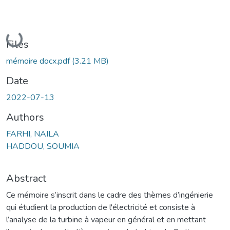
Loading...
Files
mémoire docx.pdf
(3.21 MB)
Date
2022-07-13
Authors
FARHI, NAILA
HADDOU, SOUMIA
Abstract
Ce mémoire s’inscrit dans le cadre des thèmes d’ingénierie
qui étudient la production de l'électricité et consiste à
l’analyse de la turbine à vapeur en général et en mettant