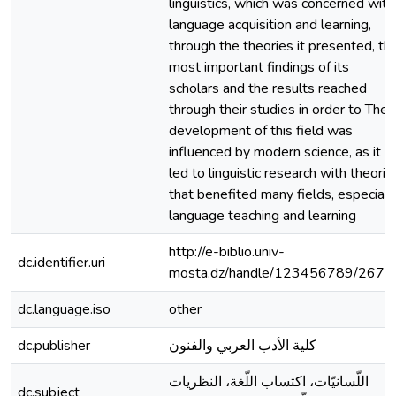
linguistics, which was concerned with
language acquisition and learning,
through the theories it presented, th
most important findings of its
scholars and the results reached
through their studies in order to The
development of this field was
influenced by modern science, as it
led to linguistic research with theorie
that benefited many fields, especiall
language teaching and learning
http://e-biblio.univ-
dc.identifier.uri
mosta.dz/handle/123456789/2679
dc.language.iso
other
dc.publisher
كلية الأدب العربي والفنون
اللّسانيّات، اكتساب اللّغة، النظريات
dc.subject