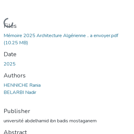
Loading...
Files
Mémoire 2025 Architecture Algérienne .. a envoyer.pdf
(10.25 MB)
Date
2025
Authors
HENNICHE Rania
BELARBI Nadir
Publisher
université abdelhamid ibn badis mostaganem
Abstract