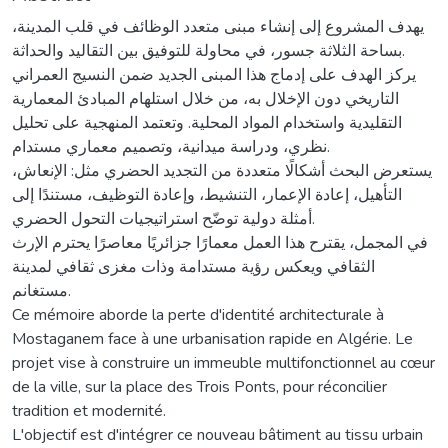
يهدف المشروع إلى إنشاء مبنى متعدد الوظائف في قلب المدينة،
بساحة الثلاثة جسور، في محاولة للتوفيق بين التقاليد والحداثة.
يركز الهدف على إدماج هذا المبنى الجديد ضمن النسيج العمراني
التاريخي دون الإخلال به، من خلال استلهام المبادئ المعمارية
التقليدية واستخدام المواد المحلية. وتعتمد المنهجية على تحليل
نظري، ودراسة ميدانية، وتصميم معماري مستدام.
يستعرض البحث أشكالًا متعددة من التجديد الحضري مثل: الإنعاش،
التأهيل، إعادة الإعمار، التنشيط، وإعادة التوظيف، مستندًا إلى
أمثلة دولية توضّح استراتيجيات التحول الحضري.
في المجمل، يقترح هذا العمل معمارًا جزائريًا معاصرًا يحترم الإرث
الثقافي ويعكس رؤية مستدامة وذات مغزى ثقافي لمدينة
مستغانم.
Ce mémoire aborde la perte d'identité architecturale à
Mostaganem face à une urbanisation rapide en Algérie. Le
projet vise à construire un immeuble multifonctionnel au cœur
de la ville, sur la place des Trois Ponts, pour réconcilier
tradition et modernité.
L'objectif est d'intégrer ce nouveau bâtiment au tissu urbain