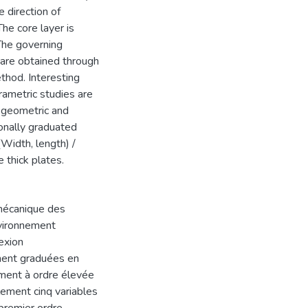
 direction of
he core layer is
The governing
 are obtained through
ethod. Interesting
rametric studies are
s geometric and
ionally graduated
(Width, length) /
 thick plates.
 mécanique des
vironnement
lexion
ment graduées en
ement à ordre élevée
ement cinq variables