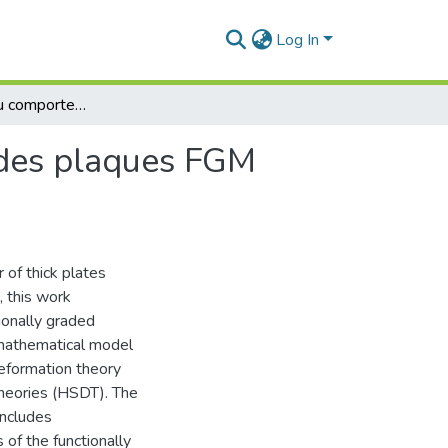
Log In
Modélisation du comportement thermomécanique des plaques FGM (Functionally Graded Materials)
des plaques FGM
 of thick plates
, this work
ionally graded
mathematical model
 deformation theory
theories (HSDT). The
includes
 of the functionally