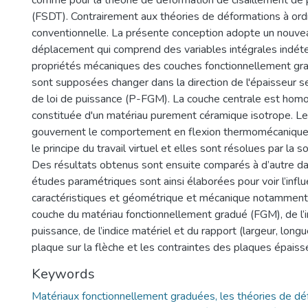
comme pour la théorie de déformation de cisaillement de 
(FSDT). Contrairement aux théories de déformations à or
conventionnelle. La présente conception adopte un nouv
déplacement qui comprend des variables intégrales indét
propriétés mécaniques des couches fonctionnellement gr
sont supposées changer dans la direction de l'épaisseur se
de loi de puissance (P-FGM). La couche centrale est homo
constituée d'un matériau purement céramique isotrope. Le
gouvernent le comportement en flexion thermomécanique
le principe du travail virtuel et elles sont résolues par la s
Des résultats obtenus sont ensuite comparés à d’autre dan
études paramétriques sont ainsi élaborées pour voir l’infl
caractéristiques et géométrique et mécanique notamment :
couche du matériau fonctionnellement gradué (FGM), de l’i
puissance, de l’indice matériel et du rapport (largeur, longu
plaque sur la flèche et les contraintes des plaques épaiss
Keywords
Matériaux fonctionnellement graduées, les théories de d