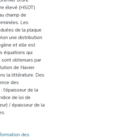
premier ordre
dre élevé (HSDT)
eau champ de
erminées. Les
aduées de la plaque
lon une distribution
gène et elle est
s équations qui
 sont obtenues par
olution de Navier.
s la littérature. Des
uence des
 l'épaisseur de la
ndice de loi de
eur) / épaisseur de la
es.
éformation des