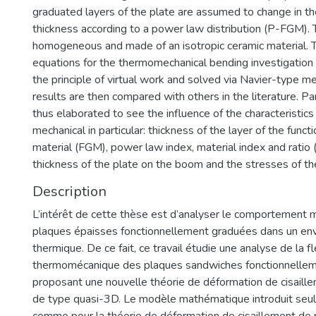
graduated layers of the plate are assumed to change in the
thickness according to a power law distribution (P-FGM). T
homogeneous and made of an isotropic ceramic material. 
equations for the thermomechanical bending investigation
the principle of virtual work and solved via Navier-type m
results are then compared with others in the literature. Pa
thus elaborated to see the influence of the characteristic
mechanical in particular: thickness of the layer of the funct
material (FGM), power law index, material index and ratio 
thickness of the plate on the boom and the stresses of the
Description
L’intérêt de cette thèse est d’analyser le comportement
plaques épaisses fonctionnellement graduées dans un en
thermique. De ce fait, ce travail étudie une analyse de la f
thermomécanique des plaques sandwiches fonctionnelle
proposant une nouvelle théorie de déformation de cisaill
de type quasi-3D. Le modèle mathématique introduit seul