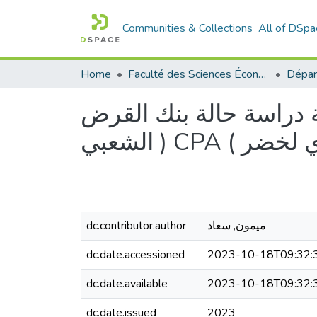
Communities & Collections
All of DSpa
Home
Faculté des Sciences Économiques Commerciales et des Sciences de Gestion
ية دراسة حالة بنك القرض
 سيدي لخضر
ميمون, سعاد
dc.contributor.author
dc.date.accessioned
2023-10-18T09:32:
dc.date.available
2023-10-18T09:32:
dc.date.issued
2023