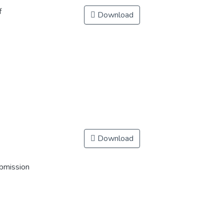
مذكر
Download
Download
ubmission