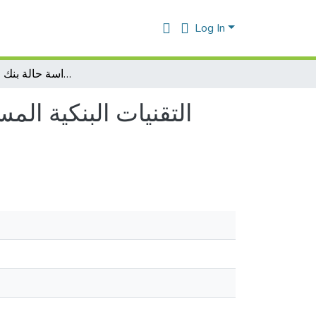
Log In
التقنيات البنكية المستعملة في تمويل التجارة الخارجية دراسة حالة بنك القرض الشعبي ) CPA ( لولاية مستغانم بلدية سيدي لخضر
التقنيات البنكية ال