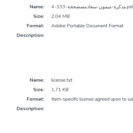
ة-ميمون-سعادمصصححة-333-4.pdf
Name:
Size:
2.04 MB
Format:
Adobe Portable Document Format
Description:
Name:
license.txt
Size:
1.71 KB
Format:
Item-specific license agreed upon to s
Description: