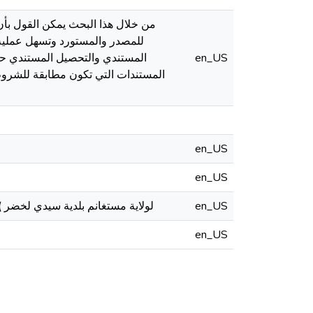
من خلال هذا البحث يمكن القول بأن
للمصدر والمستورد وتسهل عملية ا
en_US
المستندي والتحصيل المستندي حيث
المستندات التي تكون مطابقة للشروط 
en_US
en_US
en_US
التقنيات البنكية المستعملة في تمويل التجارة الخارجية دراسة حالة بنك القرض الشعبي ) CPA ( لولاية مستغانم بلدية سيدي لخضر
en_US