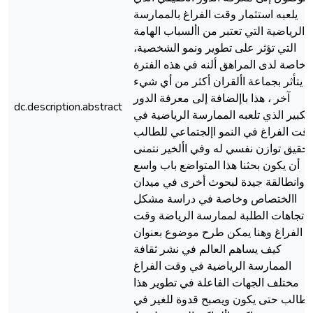
يلعبه استثمار وقت الفراغ بالممارسة
الرياضية التي تعتبر من األسباب الهامة
التي تؤثر على تطوير ونمو الشخصية،
خاصة لدى المراهق ألنه في هذه الفترة
يتأثر بجماعة األقران أكثر من أي شيء
آخر ، هذا باإلضافة إلى معرفة الدور
dc.description.abstract
الكبير الذي تلعبه الممارسة الرياضية في
قت الفراغ في النمو اإلجتماعي للطالب
تحقيق توازن نفسي له وفي األخير نتمنى
أن يكون بحثنا هذا المتواضع باب واسع
وانطالقة جيدة لبحوث أخرى في ميدان
االختصاص وخاصة في دراسة مشكل
اتجاهات الطلبة لممارسة الرياضة وقت
الفراغ وهنا يمكن طرح موضوع بعنوان
كيف يساهم العالم في نشر ثقافة
الممارسة الرياضية في وقت الفراغ
مختلف الجهات الفاعلة في تطوير هذا
لطالب حتى يكون ويصبح قدوة للغير في