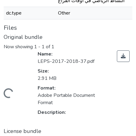
النشاط الرياضي في أوقات الفراغ
dc.type
Other
Files
Original bundle
Now showing
1 - 1 of 1
Name:
LEPS-2017-2018-37.pdf
Size:
2.91 MB
Format:
Loading...
Adobe Portable Document
Format
Description:
License bundle