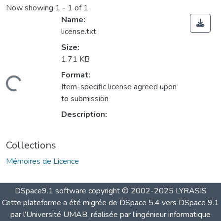
Now showing
1 - 1 of 1
Name:
license.txt
Size:
1.71 KB
Format:
Loading...
Item-specific license agreed upon
to submission
Description:
Collections
Mémoires de Licence
DSpace9.1 software copyright © 2002-2025 LYRASIS
Cette plateforme a été migrée de DSpace 5.4 vers DSpace 9.1
par l’Université UMAB, réalisée par l’ingénieur informatique