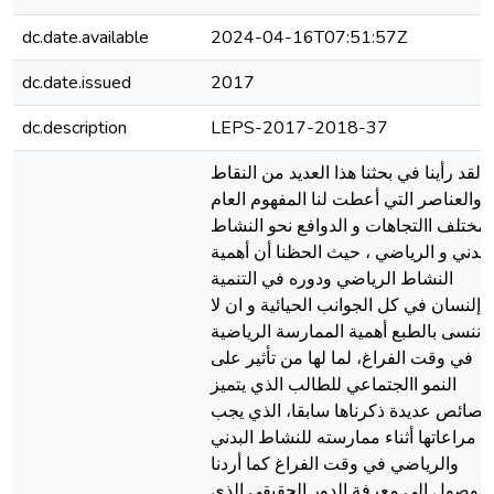
dc.date.available
2024-04-16T07:51:57Z
dc.date.issued
2017
dc.description
LEPS-2017-2018-37
لقد رأينا في بحثنا هذا العديد من النقاط
والعناصر التي أعطت لنا المفهوم العام
لمختلف االتجاهات و الدوافع نحو النشاط
لبدني و الرياضي ، حيث الحظنا أن أهمية
النشاط الرياضي ودوره في التنمية
اإلنسان في كل الجوانب الحيائية و ان لا
ننسى بالطبع أهمية الممارسة الرياضية
في وقت الفراغ، لما لها من تأثير على
النمو االجتماعي للطالب الذي يتميز
خصائص عديدة ذكرناها سابقا، الذي يجب
مراعاتها أثناء ممارسته للنشاط البدني
والرياضي في وقت الفراغ كما أردنا
الوصول إلى معرفة الدور الحقيقي الذي