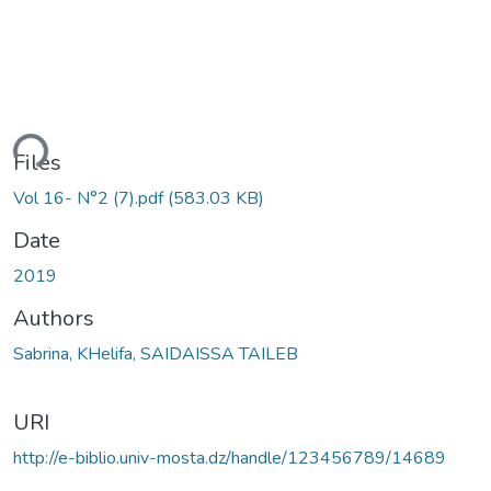
ding...
Files
Vol 16- N°2 (7).pdf
(583.03 KB)
Date
2019
Authors
Sabrina, KHelifa, SAIDAISSA TAILEB
URI
http://e-biblio.univ-mosta.dz/handle/123456789/14689