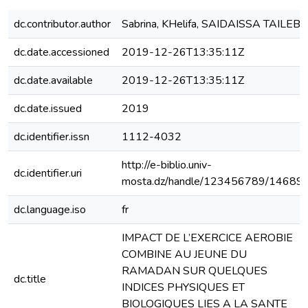
dc.contributor.author
Sabrina, KHelifa, SAIDAISSA TAILEB
dc.date.accessioned
2019-12-26T13:35:11Z
dc.date.available
2019-12-26T13:35:11Z
dc.date.issued
2019
dc.identifier.issn
1112-4032
http://e-biblio.univ-
dc.identifier.uri
mosta.dz/handle/123456789/14689
dc.language.iso
fr
IMPACT DE L’EXERCICE AEROBIE
COMBINE AU JEUNE DU
RAMADAN SUR QUELQUES
dc.title
INDICES PHYSIQUES ET
BIOLOGIQUES LIES A LA SANTE