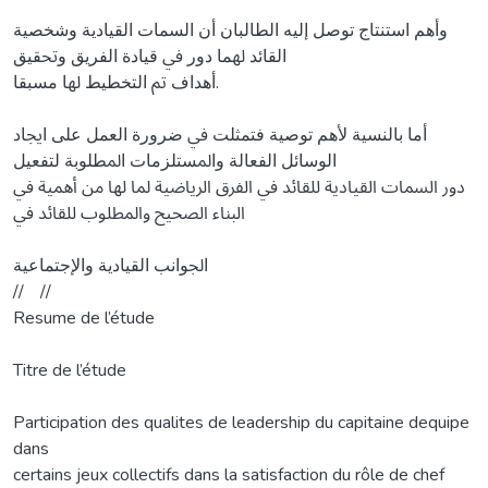
وأﻫﻢ اﺳﺘﻨﺘﺎج ﺗﻮﺻﻞ إﻟﻴﻪ اﻟﻄﺎﻟﺒﺎن أن اﻟﺴﻤﺎت اﻟﻘﻴﺎدﻳﺔ وﺷﺨﺼﻴﺔ
اﻟﻘﺎﺋﺪ ﳍﻤﺎ دور ﰲ ﻗﻴﺎدة اﻟﻔﺮﻳﻖ وﲢﻘﻴﻖ
أﻫﺪاف ﰎ اﻟﺘﺨﻄﻴﻂ ﳍﺎ ﻣﺴﺒﻘﺎ.
أﻣﺎ ﺑﺎﻟﻨﺴﻴﺔ ﻷﻫﻢ ﺗﻮﺻﻴﺔ ﻓﺘﻤﺜﻠﺖ ﰲ ﺿﺮورة اﻟﻌﻤﻞ ﻋﻠﻰ اﳚﺎد
اﻟﻮﺳﺎﺋﻞ اﻟﻔﻌﺎﻟﺔ واﳌﺴﺘﻠﺰﻣﺎت اﳌﻄﻠﻮﺑﺔ ﻟﺘﻔﻌﻴﻞ
دور اﻟﺴﻤﺎت اﻟﻘﻴﺎدﻳﺔ ﻟﻠﻘﺎﺋﺪ ﰲ اﻟﻔﺮق اﻟﺮﻳﺎﺿﻴﺔ ﳌﺎ ﳍﺎ ﻣﻦ أﳘﻴﺔ ﰲ
اﻟﺒﻨﺎء اﻟﺼﺤﻴﺢ واﳌﻄﻠﻮب ﻟﻠﻘﺎﺋﺪ ﰲ
اﳉﻮاﻧﺐ اﻟﻘﻴﺎدﻳﺔ واﻹﺟﺘﻤﺎﻋﻴﺔ
// //
Resume de l’étude
Titre de l’étude
Participation des qualites de leadership du capitaine dequipe
dans
certains jeux collectifs dans la satisfaction du rôle de chef