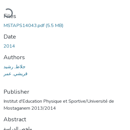
Loading...
Files
MSTAPS14043.pdf
(5.5 MB)
Date
2014
Authors
جلاط, رشيد
قريشي, عمر
Publisher
Institut d'Education Physique et Sportive/Université de
Mostaganem 2013/2014
Abstract
ﻣﻠﺨﺺ اﻟﺪراﺳﺔ