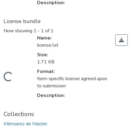
Description:
License bundle
Now showing
1 - 1 of 1
Name:
license.txt
Size:
1.71 KB
Format:
oading...
Item-specific license agreed upon
to submission
Description:
Collections
Mémoires de Master