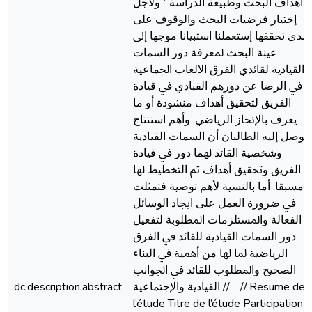
أﻫﺪاف اﻟﺒﺤﺚ وﻃﺒﻴﻌﺔ اﻟﺪراﺳﺔ ٬ وﻷﺟﻞ
إﺧﺘﻴﺎر ﻓﺮﺿﻴﺎت اﻟﺒﺤﺚ واﻟﻮﻗﻮف ﻋﻠﻰ
ﻣﺪى ﲢﻘﻘﻬﺎ إﺳﺘﻌﻤﻠﻨﺎ اﺳﺘﺒﻴﺎﻧﺎ ﻣﻮﺟﻬﺎ إﱃ
ﻋﻴﻨﺔ اﻟﺒﺤﺚ ﳌﻌﺮﻓﺔ دور اﻟﺴﻤﺎت
اﻟﻘﻴﺎدﻳﺔ ﻟﻘﺎﺋﺪي اﻟﻔﺮق اﻻﻟﻌﺎب اﳉﻤﺎﻋﻴﺔ
ﰲ اﻟﺮﺿﺎ ﻋﻦ دورﻫﻢ اﻟﻘﻴﺎدي ﰲ ﻗﻴﺎدة
اﻟﻔﺮﻳﻖ ﻟﺘﺤﻘﻴﻖ أﻫﺪاف ﻣﻨﺸﻮدة أو ﻣﺎ
ﻳﻌﺮف ﺑﺎﻹﳒﺎز اﻟﺮﻳﺎﺿﻲ. وأﻫﻢ اﺳﺘﻨﺘﺎج
ﺗﻮﺻﻞ إﻟﻴﻪ اﻟﻄﺎﻟﺒﺎن أن اﻟﺴﻤﺎت اﻟﻘﻴﺎدﻳﺔ
وﺷﺨﺼﻴﺔ اﻟﻘﺎﺋﺪ ﳍﻤﺎ دور ﰲ ﻗﻴﺎدة
اﻟﻔﺮﻳﻖ وﲢﻘﻴﻖ أﻫﺪاف ﰎ اﻟﺘﺨﻄﻴﻂ ﳍﺎ
ﻣﺴﺒﻘﺎ. أﻣﺎ ﺑﺎﻟﻨﺴﻴﺔ ﻷﻫﻢ ﺗﻮﺻﻴﺔ ﻓﺘﻤﺜﻠﺖ
ﰲ ﺿﺮورة اﻟﻌﻤﻞ ﻋﻠﻰ اﳚﺎد اﻟﻮﺳﺎﺋﻞ
اﻟﻔﻌﺎﻟﺔ واﳌﺴﺘﻠﺰﻣﺎت اﳌﻄﻠﻮﺑﺔ ﻟﺘﻔﻌﻴﻞ
دور اﻟﺴﻤﺎت اﻟﻘﻴﺎدﻳﺔ ﻟﻠﻘﺎﺋﺪ ﰲ اﻟﻔﺮق
اﻟﺮﻳﺎﺿﻴﺔ ﳌﺎ ﳍﺎ ﻣﻦ أﳘﻴﺔ ﰲ اﻟﺒﻨﺎء
اﻟﺼﺤﻴﺢ واﳌﻄﻠﻮب ﻟﻠﻘﺎﺋﺪ ﰲ اﳉﻮاﻧﺐ
dc.description.abstract
اﻟﻘﻴﺎدﻳﺔ واﻹﺟﺘﻤﺎﻋﻴﺔ // // Resume de
l’étude Titre de l’étude Participation