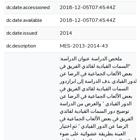
dc.date.accessioned
2018-12-05T07:45:44Z
dc.date.available
2018-12-05T07:45:44Z
dc.date.issued
2014
dc.description
MES-2013-2014-43
ﻣﻠﺨﺺ اﻟﺪراﺳﺔ ﻋﻨﻮان اﻟﺪراﺳﺔ:
"اﻟﺴﻤﺎت اﻟﻘﻴﺎدﻳﺔ ﻟﻘﺎﺋﺪي اﻟﻔﺮﻳﻖ ﰲ
ﺑﻌﺾ اﻷﻟﻌﺎب اﳉﻤﺎﻋﻴﺔ ﰲ اﻟﺮﺿﺎ ﻋﻦ
اﻟﺪور اﻟﻘﻴﺎدي. ﺪف اﻟﺪراﺳﺔ إﱃ اﺑﺮازدور
اﻟﺴﻤﺎت اﻟﻘﻴﺎدﻳﺔ ﻟﻘﺎﺋﺪي اﻟﻔﺮﻳﻖ ﰲ
ﺑﻌﺾ اﻷﻟﻌﺎب اﳉﻤﺎﻋﻴﺔ ﰲ اﻟﺮﺿﺎ ﻋﻦ
اﻟﺪور اﻟﻘﻴﺎدي ٬ واﻟﻐﺮض ﻣﻦ اﻟﺪراﺳﺔ
ﺗﻮﺿﻴﺢ دور اﻟﺴﻤﺎت اﻟﻘﻴﺎدﻳﺔ ﻟﻘﺎﺋﺪي
اﻟﻔﺮﻳﻖ ﰲ ﺑﻌﺾ اﻷﻟﻌﺎب اﳉﻤﺎﻋﻴﺔ ﰲ
اﻟﺮﺿﺎ ﻋﻦ اﻟﺪور اﻟﻘﻴﺎدي ٬ ﰎ اﺧﺘﻴﺎر
اﻟﻌﻴﻨﺔ ﺑﻄﺮﻳﻘﺔ ﻋﺸﻮاﺋﻴﺔ ﻋﻠﻰ ﺿﻮء