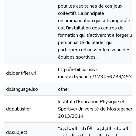
pour les capitaines de ces jeux
collectifs La principale
recommandation qui sets imposée
est l’installation des centres de
formation qui s’activeront a forger la
personnalité du leader qui
participera rehausser le niveau des
équipes sportives .
http://e-biblio.univ-
dc.identifier.uri
mosta.dz/handle/123456789/4936
dc.language.iso
other
Institut d'Education Physique et
dc.publisher
Sportive/Université de Mostaganem
2013/2014
"السمات القيادية - الألعاب الجماعية
dc.subject