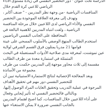
الدراسة تحت عنوان " دور التحضير النفسي في زيادة مستوى الأداء
الرياضي للاعبي كرة القدم خلال
المنافسات الرياضية -من وجهة نظر المدربين - " صنف أكابر ،
وتهدف إلى معرفة العلاقة الموجودة بين التحضير
النفسي والأداء الرياضي لدى اللاعبين خلال مرحلة المنافسة
الرياضية ، ولفت انتباه المدربين للاهمية البالغة في
المحافظة على الجانب النفسي الرياضيين.
استخدم الطالب المنهج الوصفي بالأسلوب المسحي على عينة
قوامها 21 مدربا يمثلون فرق القسم الشرفي لولاية
عين تموشنت، لمعرفة مدى صلاحية الأدوات المستعملة في البحث
المتمثلة في استمارة معدة من طرف الطالب
مقسمة إلى ثلاث محاور موجهة إلى المدربين حكمت من طرف
مجموعة من الأساتذة.
وبعد المعالجة الإحصائية لنتائج الاستمارة الاستبيانية تبين أن
للتحضير النفسي دور مهم في تحقيق الأهداف
المرجوة في عملية التدريب وتحقيق الغايات المراد الوصول إليها،
وبالتالي فالتحضير النفسي له تأثير إيجابي وفعال
على أداء اللاعبين خلال المنافسات، كما اصبح اهتمام المدربين
بالجانب النفسي ضرورة لا يمكن الاستغناء عنها