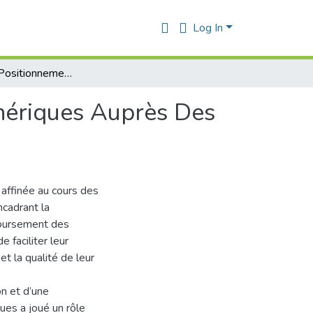
Log In
Analyses Du Positionnement Des Médicaments Génériques Auprès Des Consommateurs Algériens
nériques Auprès Des
 affinée au cours des
ncadrant la
mboursement des
faciliter leur
et la qualité de leur
on et d’une
ues a joué un rôle