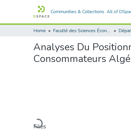
Communities & Collections
All of DSpa
Home
Faculté des Sciences Économiques Commerciales et des Sciences de Gestion
Analyses Du Positio
Consommateurs Algé
Loading...
Files