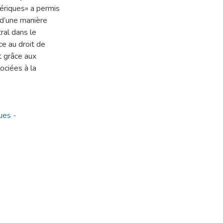
ériques» a permis
 d’une manière
ral dans le
e au droit de
t grâce aux
ociées à la
ues -