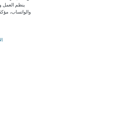
ينظم العمل وي
والواتساب، مؤكدً
ال