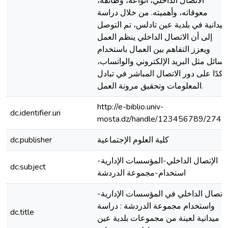
الاتصال الداخلي، أنواعه، وظائفه،
معوقاته، وأهميته. من خلال دراسة
ميدانية في بلدية عين تادلس، تم التوصل
إلى أن الاتصال الداخلي ينظم العمل
ويعزز التفاهم بين العمال باستخدام
وسائل مثل البريد الإلكتروني والواتساب،
كدًا على دور الاتصال المباشر في تبادل
المعلومات وتحقيق مرونة العمل.
http://e-biblio.univ-
dc.identifier.uri
mosta.dz/handle/123456789/2747
كلية العلوم الإجتماعية
dc.publisher
الإتصال الداخلي-المؤسسات الإدارية-
dc.subject
استخدام-مجموعة الدردشة
-الإتصال الداخلي في المؤسسات الإدارية
واستخدام مجموعة الدردشة : دراسة
dc.title
ميدانية لعينة من مجموعات بلدية عين