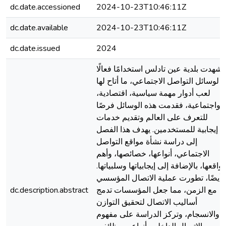
dc.date.accessioned
2024-10-23T10:46:11Z
dc.date.available
2024-10-23T10:46:11Z
dc.date.issued
2024
شهدت بلدية عين تادلس استخدامًا فعالًا
لوسائل التواصل الاجتماعي، ما أتاح لها
لعب أدوار مهمة سياسية، اقتصادية،
واجتماعية، فقدمت هذه الوسائل فرصًا
للتعرف على العالم وتقديم خدمات
إيجابية للمستخدمين. يهدف هذا الفصل
إلى دراسة نشأة مواقع التواصل
الاجتماعي، أنواعها، خصائصها، وأهم
واقعها، بالإضافة إلى إيجابياتها وسلبياتها.
أيضًا، تطورت عملية الاتصال المؤسسي
مع الزمن، مما جعل المؤسسات تدمج
dc.description.abstract
أساليب الاتصال لتحقيق التوازن
والانسجام، وتركز الدراسة على مفهوم