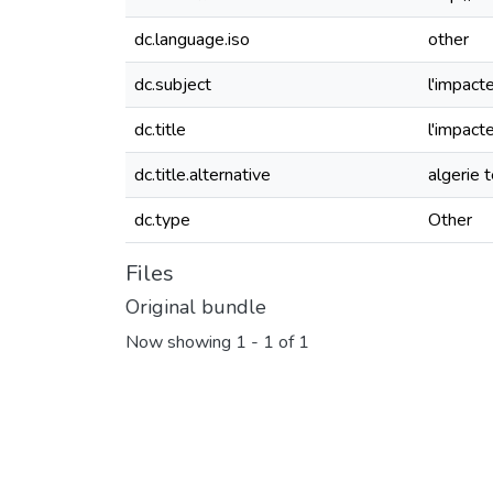
dc.language.iso
other
dc.subject
l'impact
dc.title
l'impact
dc.title.alternative
algerie
dc.type
Other
Files
Original bundle
Now showing
1 - 1 of 1