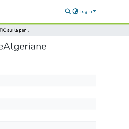
Log In
l'impacte des TIC sur la performance de l'entrepriseAlgeriane
seAlgeriane