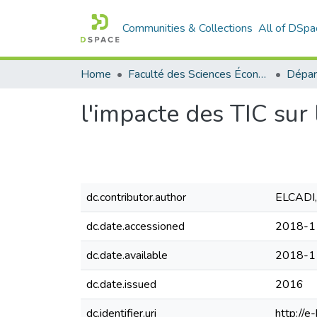
Communities & Collections
All of DSpa
Home
Faculté des Sciences Économiques Commerciales et des Sciences de Gestion
l'impacte des TIC sur
dc.contributor.author
ELCADI,
dc.date.accessioned
2018-1
dc.date.available
2018-1
dc.date.issued
2016
dc.identifier.uri
http://