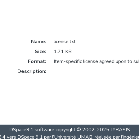
Name:
license.txt
Size:
1.71 KB
Format:
Item-specific license agreed upon to s
Description:
DSpace9.1 software copyright © 2002-2025 LYRASIS
4 vers DSpace 9.1 par l’Université UMAB, réalisée par l’ingénie