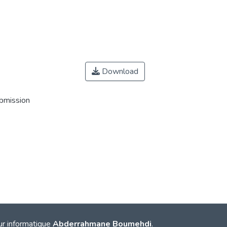
Download
ubmission
ur informatique
Abderrahmane Boumehdi
.