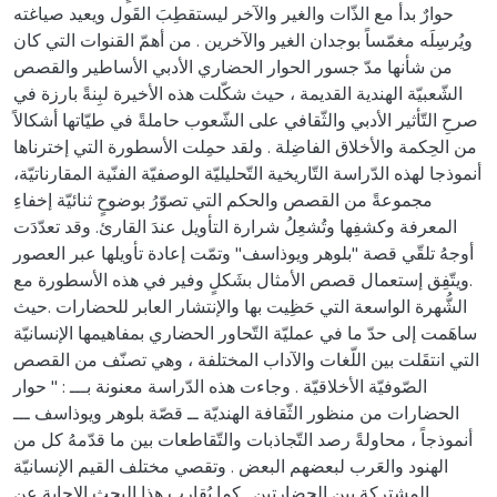
حوارٌ بدأ مع الذّات والغير والآخر ليستقطِبَ القَول ويعيد صياغته
ويُرسِلَه مغمّساً بوجدان الغير والآخرين . من أهمّ القنوات التي كان
من شأنها مدّ جسور الحوار الحضاري الأدبي الأساطير والقصص
الشّعبيّة الهندية القديمة ، حيث شكّلت هذه الأخيرة لبِنةً بارزة في
صرحِ التّأثير الأدبي والثّقافي على الشّعوب حاملةً في طيّاتها أشكالاً
من الحِكمة والأخلاق الفاضِلة . ولقد حمِلت الأسطورة التي إخترناها
أنموذجا لهذه الدّراسة التّاريخية التّحليليّة الوصفيّة الفنّية المقارناتيّة،
مجموعةً من القصص والحكم التي تصوّرُ بوضوحٍ ثنائيّة إخفاءِ
المعرفة وكشفِها وتُشعِلُ شرارة التأويل عندَ القارئ. وقد تعدّدَت
أوجهُ تلقّي قصة "بلوهر ويوذاسف" وتمّت إعادة تأويلها عبر العصور
.ويتّفِق إستعمال قصص الأمثال بشَكلٍ وفير في هذه الأسطورة مع
الشُّهرة الواسعة التي حَظِيت بها والإنتشار العابر للحضارات .حيث
ساهَمت إلى حدّ ما في عمليّة التّحاور الحضاري بمفاهيمها الإنسانيّة
التي انتقَلت بين اللّغات والآداب المختلفة ، وهي تصنّف من القصص
الصّوفيّة الأخلاقيّة . وجاءت هذه الدّراسة معنونة بـــ : " حوار
الحضارات من منظور الثّقافة الهنديّة ــ قصّة بلوهر ويوذاسف ـــ
أنموذجاً ، محاولةً رصد التّجاذبات والتّقاطعات بين ما قدّمهُ كل من
الهنود والعَرب لبعضهم البعض . وتقصي مختلف القيم الإنسانيّة
المشتركة بين الحضارتين . كما يُقارب هذا البحث الإجابة عن